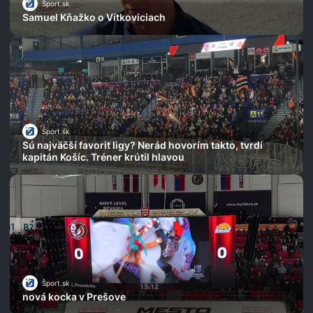
Šport.sk
Samuel Kňažko o Vítkoviciach
Šport.sk
Sú najväčší favorit ligy? Nerád hovorím takto, tvrdí
kapitán Košíc. Tréner krútil hlavou
Šport.sk
nová kocka v Prešove