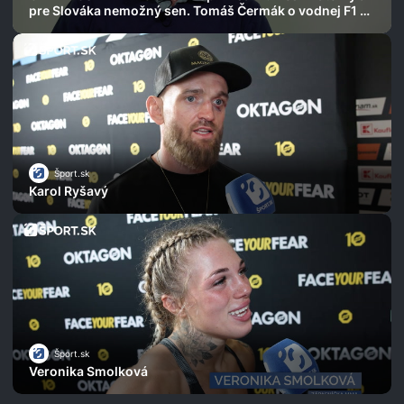
pre Slováka nemožný sen. Tomáš Čermák o vodnej F1 aj
najdlhších pretekoch
Šport.sk
Karol Ryšavý
Šport.sk
Veronika Smolková