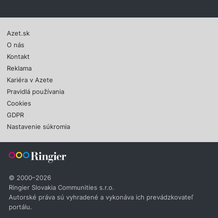
Azet.sk
O nás
Kontakt
Reklama
Kariéra v Azete
Pravidlá používania
Cookies
GDPR
Nastavenie súkromia
© 2000–2026
Ringier Slovakia Communities s.r.o.
Autorské práva sú vyhradené a vykonáva ich prevádzkovateľ
portálu.