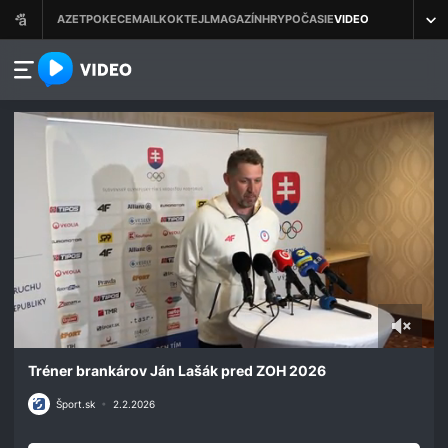
azet.video.sk
0
seconds
Tréner brankárov Ján Lašák pred ZOH 2026
of
9
Šport.sk
•
2.2.2026
minutes,
39