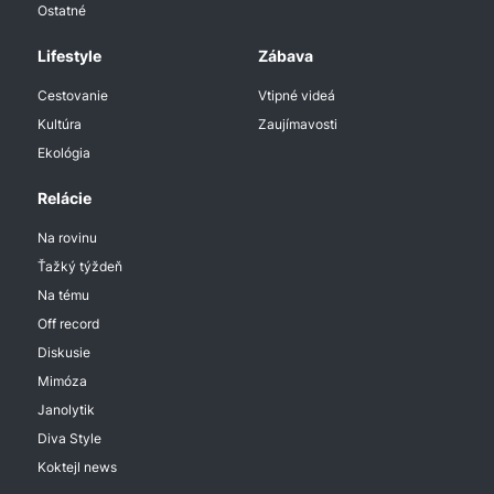
Ostatné
Lifestyle
Zábava
Cestovanie
Vtipné videá
Kultúra
Zaujímavosti
Ekológia
Relácie
Na rovinu
Ťažký týždeň
Na tému
Off record
Diskusie
Mimóza
Janolytik
Diva Style
Koktejl news