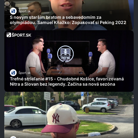
Šport.sk
S novým starším bratom a sebavedomím za
olympiádou. Samuel Kňažko: Zopakovať si Peking 2022
Šport.sk
Trefné strieľanie #15 - Chudobné Košice, favorizovaná
Nitra a Slovan bez legendy. Začína sa nová sezóna