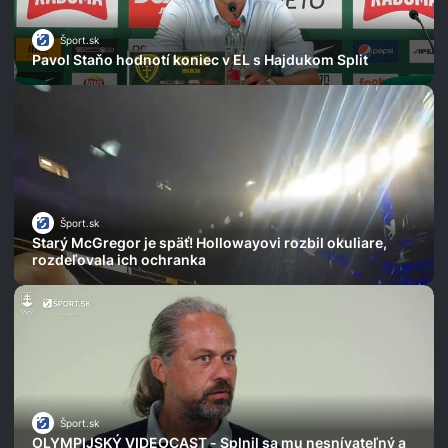
Šport.sk
Pavol Staňo hodnotí koniec v EL s Hajdukom Split
Šport.sk
Starý McGregor je späť! Hollowayovi rozbil okuliare,
rozdeľovala ich ochranka
Šport.sk
OLYMPIJSKÝ VIDEOCAST - Splnil sa mu nesnívateľný a