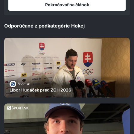
seconds
Pokračovať na článok
Odporúčané z podkategórie Hokej
Šport.sk
Libor Hudáček pred ZOH 2026