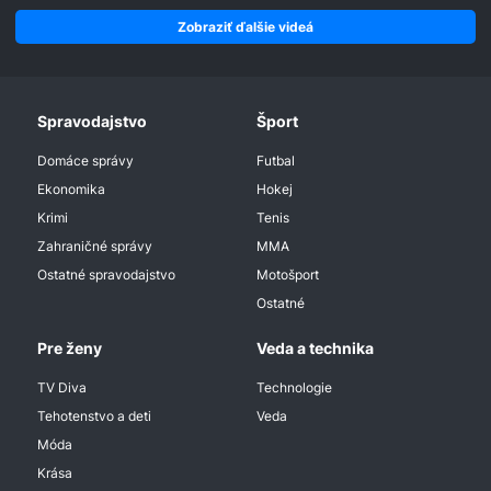
Zobraziť ďalšie videá
Spravodajstvo
Šport
Domáce správy
Futbal
Ekonomika
Hokej
Krimi
Tenis
Zahraničné správy
MMA
Ostatné spravodajstvo
Motošport
Ostatné
Pre ženy
Veda a technika
TV Diva
Technologie
Tehotenstvo a deti
Veda
Móda
Krása