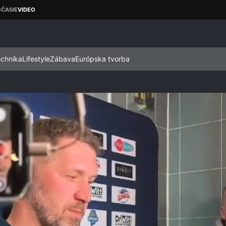
echnika
Lifestyle
Zábava
Európska tvorba