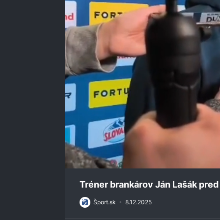
0
seconds
Tréner brankárov Ján Lašák pred
of
3
Šport.sk
•
8.12.2025
minutes,
23
seconds
Volume