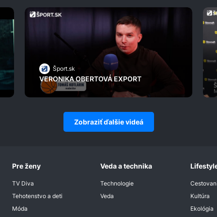
Šport.sk
VERONIKA OBERTOVÁ EXPORT
Zobraziť ďalšie videá
Pre ženy
Veda a technika
Lifestyl
TV Diva
Technologie
Cestovan
Tehotenstvo a deti
Veda
Kultúra
Móda
Ekológia