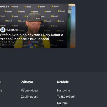
Šport.sk
Štefan Svitko po návrate z Rely Dakar o
zranení, nehode a budúcnosti
e
Zábava
Relácie
ie
Vtipné videá
Na rovinu
Zaujímavosti
Ťažký týždeň
Na tému