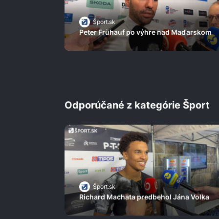
Šport.sk
Peter Frühauf po výhre nad Maďarskom
Odporúčané z kategórie Šport
Šport.sk
Richard Machata predbehol Jána Volka