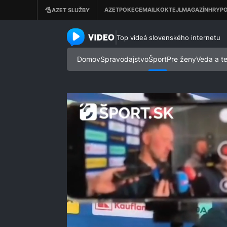
azet.video.sk
Top videá slovenského internetu
Domov
Spravodajstvo
Šport
Pre ženy
Veda a t