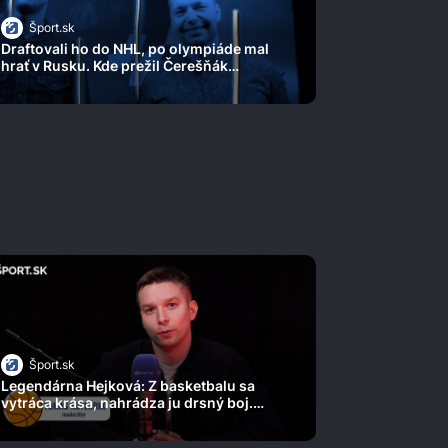
Šport.sk
Draftovali ho do NHL, po olympiáde mal
hrať v Rusku. Kde prežil Čerešňák
najkrajšie chvíle?
Šport.sk
Legendárna Hejková: Z basketbalu sa
vytráca krása, nahrádza ju drsný boj.
Prečo musela ustúpiť z lavičky?