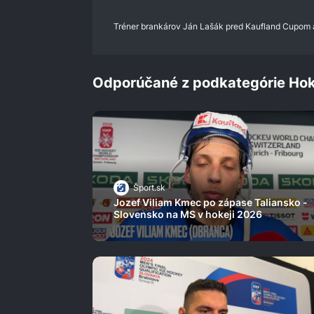
0%
Tréner brankárov Ján Lašák pred Kaufland Cupom a
Odporúčané z podkategórie Hok
Šport.sk
Jozef Viliam Kmec po zápase Taliansko -
Slovensko na MS v hokeji 2026