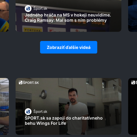
Šport.sk
Jedného hráča na MS v hokeji neuvidíme.
Craig Ramsay: Mal som s ním problémy
Zobraziť ďalšie videá
Šport.sk
ŠPORT.sk sa zapojí do charitatívneho
behu Wings For Life