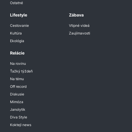
Ostatné
Lifestyle
Zábava
Cestovanie
Vtipné videá
Kultúra
Zaujímavosti
Ekológia
Relácie
Na rovinu
Ťažký týždeň
Na tému
Off record
Diskusie
Mimóza
Janolytik
Diva Style
Koktejl news