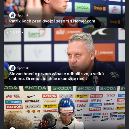
Šport.sk
Patrik Koch pred dvojzápasom s Nemeckom
Šport.sk
Slovan hneď v prvom zápase odhalil svoju veľkú
slabinu. Oremus to chce okamžite riešiť