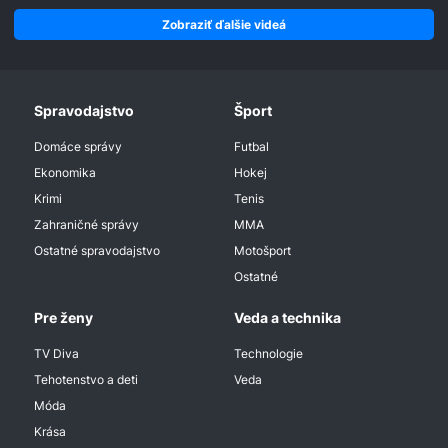
Zobraziť ďalšie videá
Spravodajstvo
Šport
Domáce správy
Futbal
Ekonomika
Hokej
Krimi
Tenis
Zahraničné správy
MMA
Ostatné spravodajstvo
Motošport
Ostatné
Pre ženy
Veda a technika
TV Diva
Technologie
Tehotenstvo a deti
Veda
Móda
Krása