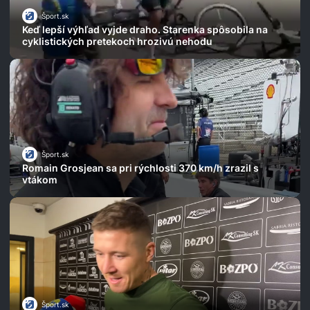
Šport.sk
Keď lepší výhľad vyjde draho. Starenka spôsobila na
cyklistických pretekoch hrozivú nehodu
Šport.sk
Romain Grosjean sa pri rýchlosti 370 km/h zrazil s
vtákom
Šport.sk