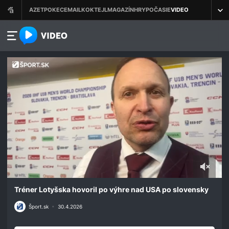
azet.video.sk
0
seconds
Tréner Lotyšska hovoril po výhre nad USA po slovensky
of
2
Šport.sk
•
30.4.2026
minutes,
38