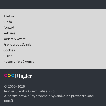
Azet.sk
O nás
Kontakt
Reklama
Kariéra v Azete
Pravidlá používania
Cookies
GDPR
Nastavenie súkromia
© 2000–2026
Ringier Slovakia Communities s.r.o.
Autorské práva sú vyhradené a vykonáva ich prevádzkovateľ
portálu.