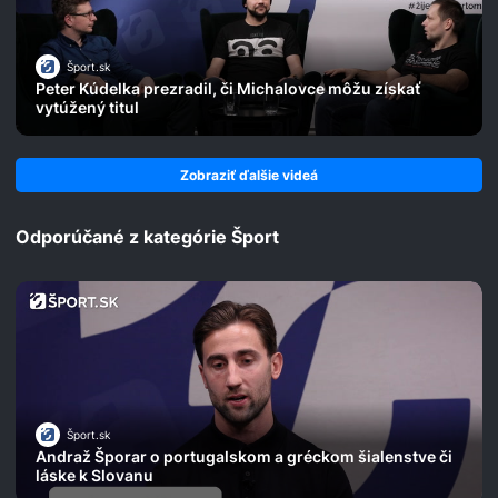
Šport.sk
Peter Kúdelka prezradil, či Michalovce môžu získať
vytúžený titul
Zobraziť ďalšie videá
Odporúčané z kategórie Šport
Šport.sk
Andraž Šporar o portugalskom a gréckom šialenstve či
láske k Slovanu