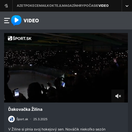
azet.video.sk
0
seconds
Ďakovačka Žilina
of
5
Šport.sk
•
25.3.2025
minutes,
29
V Žiline si plnia svoj hokejový sen. Nováčik niekoľko sezón