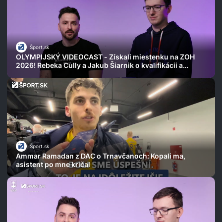
Šport.sk
OLYMPIJSKÝ VIDEOCAST - Získali miestenku na ZOH
2026! Rebeka Cully a Jakub Šiarnik o kvalifikácii a
súťažnom skialpinizme
Šport.sk
Ammar Ramadan z DAC o Trnavčanoch: Kopali ma,
asistent po mne kričal