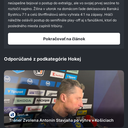
seconds
neúspešne bojoval o postup do extraligy, ale vo svojej prvej sezóne to
roztočil naplno. Žilina v utorok na domácom ľade deklasovala Banskú
Bystricu 7:1 a celú štvrťfinálovú sériu vyhrala 4:1 na zápasy. Hráči
náležite oslávíii postup do semifinále play-off aj s fanúšikmi, ktorí do
posledného miesta zaplnili tribúny.
Pokračovať na článok
Odporúčané z podkategórie Hokej
Šport.sk
Tréner Zvolena Antonín Stavjaňa po výhre v Košiciach