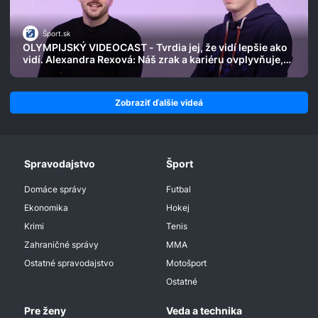
Šport.sk
OLYMPIJSKÝ VIDEOCAST - Tvrdia jej, že vidí lepšie ako
vidí. Alexandra Rexová: Náš zrak a kariéru ovplyvňuje,
kde je kartička
Zobraziť ďalšie videá
Spravodajstvo
Šport
Domáce správy
Futbal
Ekonomika
Hokej
Krimi
Tenis
Zahraničné správy
MMA
Ostatné spravodajstvo
Motošport
Ostatné
Pre ženy
Veda a technika