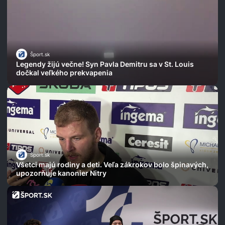
Šport.sk
Legendy žijú večne! Syn Pavla Demitru sa v St. Louis
dočkal veľkého prekvapenia
Šport.sk
Všetci majú rodiny a deti. Veľa zákrokov bolo špinavých,
upozorňuje kanonier Nitry