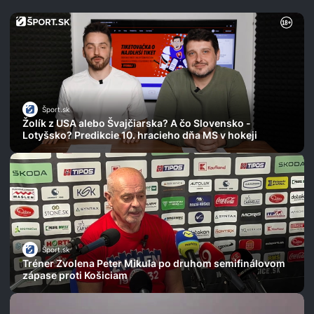
Šport.sk
Žolík z USA alebo Švajčiarska? A čo Slovensko -
Lotyšsko? Predikcie 10. hracieho dňa MS v hokeji
Šport.sk
Tréner Zvolena Peter Mikula po druhom semifinálovom
zápase proti Košiciam