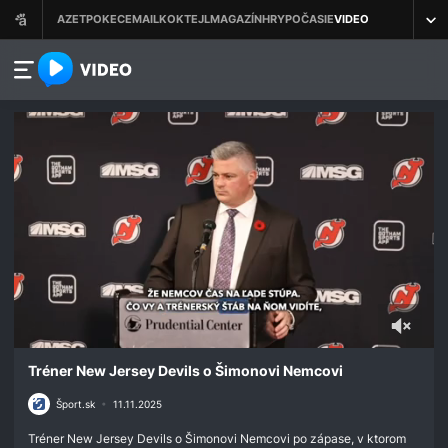
azet.video.sk
0
seconds
Tréner New Jersey Devils o Šimonovi Nemcovi
of
42
Šport.sk
•
11.11.2025
seconds
Tréner New Jersey Devils o Šimonovi Nemcovi po zápase, v ktorom