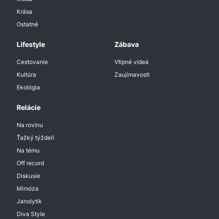
Krása
Ostatné
Lifestyle
Zábava
Cestovanie
Vtipné videá
Kultúra
Zaujímavosti
Ekológia
Relácie
Na rovinu
Ťažký týždeň
Na tému
Off record
Diskusie
Mimóza
Janolytik
Diva Style