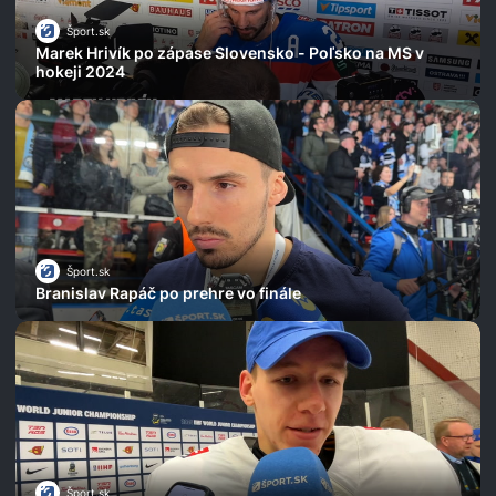
Šport.sk
Marek Hrivík po zápase Slovensko - Poľsko na MS v
hokeji 2024
Šport.sk
Branislav Rapáč po prehre vo finále
Šport.sk