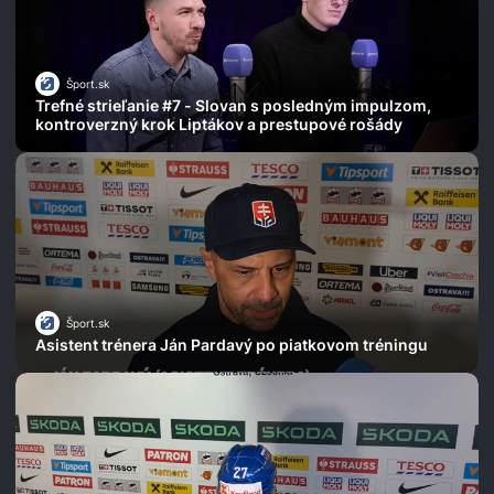
Šport.sk
Trefné strieľanie #7 - Slovan s posledným impulzom,
kontroverzný krok Liptákov a prestupové rošády
Šport.sk
Asistent trénera Ján Pardavý po piatkovom tréningu