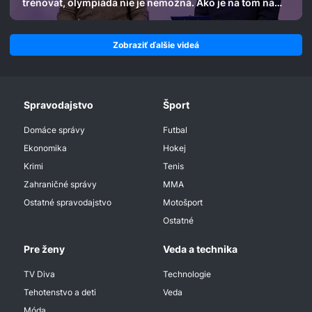
trénovať, olympiáda nie je nemožná. Ako je na tom na
Slovensku?
Zobraziť ďalšie videá
Spravodajstvo
Šport
Domáce správy
Futbal
Ekonomika
Hokej
Krimi
Tenis
Zahraničné správy
MMA
Ostatné spravodajstvo
Motošport
Ostatné
Pre ženy
Veda a technika
TV Diva
Technologie
Tehotenstvo a deti
Veda
Móda