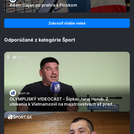
Adam Gajan po prehre s Fínskom
Zobraziť ďalšie videá
Odporúčané z kategórie Šport
Šport.sk
OLYMPIJSKÝ VIDEOCAST - Šípkar Juraj Holub. Z
utekania k Vietnamcovi na majstrovstvách až pred
tisícky divákov