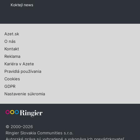
Koktejl news
Azet.sk
O nás
Kontakt
Reklama
Kariéra v Azete
Pravidlá používania
Cookies
GDPR
Nastavenie súkromia
© 2000–2026
Ringier Slovakia Communities s.r.o.
Autorské práva sú vyhradené a vykonáva ich prevádzkovateľ