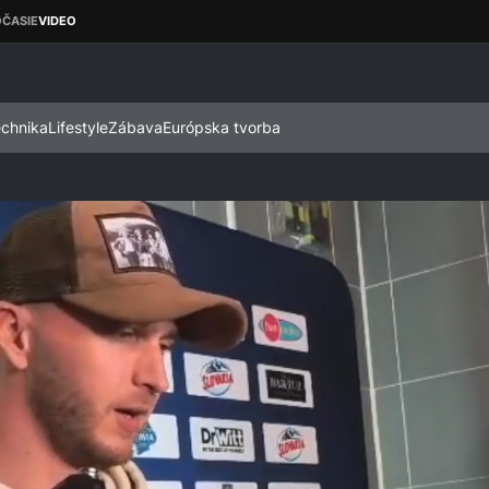
echnika
Lifestyle
Zábava
Európska tvorba