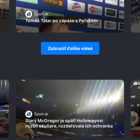
Šport.sk
Tomáš Tatar po zápase s Poľskom
Zobraziť ďalšie videá
Šport.sk
Starý McGregor je späť! Hollowayovi
rozbil okuliare, rozdeľovala ich ochranka