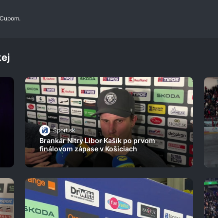
 Cupom.
ej
Šport.sk
Brankár Nitry Libor Kašík po prvom
finálovom zápase v Košiciach