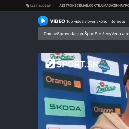
azet.video.sk
Top videá slovenského internetu
Domov
Spravodajstvo
Šport
Pre ženy
Veda a t