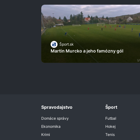
Šport.sk
Martin Murcko a jeho famózny gól
Spravodajstvo
Šport
Domáce správy
Futbal
Ekonomika
Hokej
Krimi
Tenis