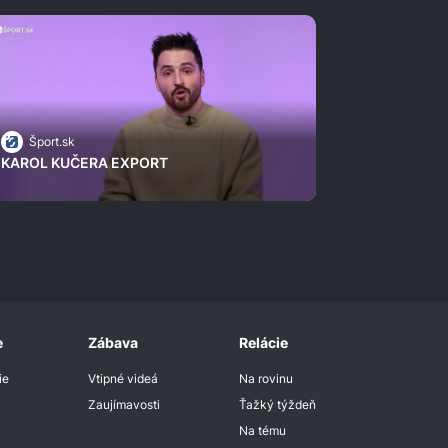
Šport.sk
KAROL KUČERA EXPORT
e
Zábava
Relácie
ie
Vtipné videá
Na rovinu
Zaujímavosti
Ťažký týždeň
Na tému