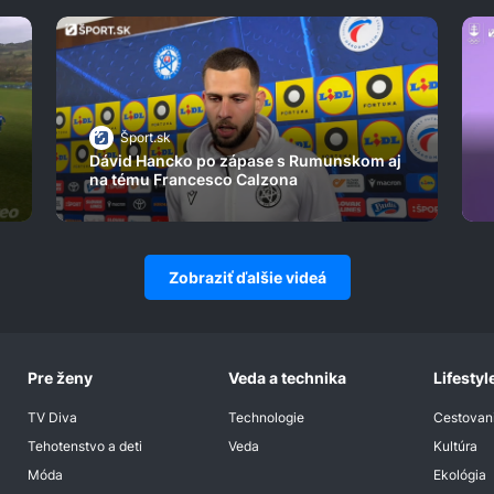
Šport.sk
Dávid Hancko po zápase s Rumunskom aj
na tému Francesco Calzona
Zobraziť ďalšie videá
Pre ženy
Veda a technika
Lifestyl
TV Diva
Technologie
Cestovan
Tehotenstvo a deti
Veda
Kultúra
Móda
Ekológia