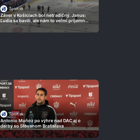
Šport.sk
Záver v Košiciach bol netradičný. Janus:
Ľudia sa bavili, ale nám to veľmi príjemné
nebolo
Šport.sk
Antonio Muňoz po výhre nad DAC aj o
derby so Slovanom Bratislava