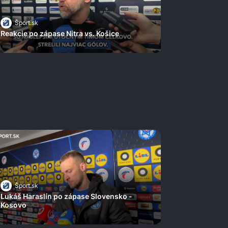
Šport.sk
Reakcie po zápase Nitra vs. Košice
Šport.sk
Lukáš Haraslín po zápase Slovensko -
Kosovo