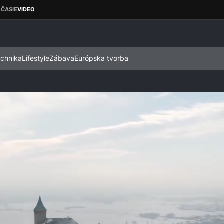
echnika
Lifestyle
Zábava
Európska tvorba