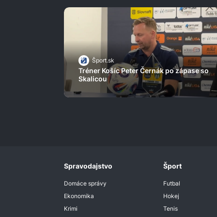
Šport.sk
Tréner Košíc Peter Černák po zápase so
Skalicou
Spravodajstvo
Šport
Domáce správy
Futbal
Ekonomika
Hokej
Krimi
Tenis