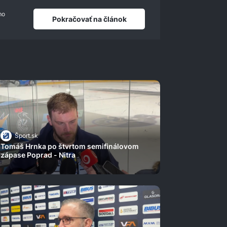
mo
Pokračovať na článok
Šport.sk
Tomáš Hrnka po štvrtom semifinálovom
zápase Poprad - Nitra