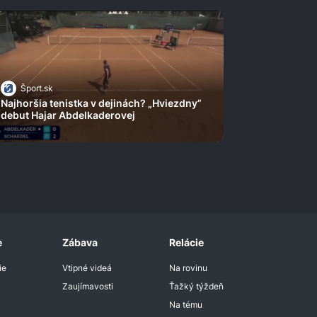
Šport.sk
Najhoršia tenistka v dejinách? „Hviezdny”
debut Hajar Abdelkaderovej
e
Zábava
Relácie
ie
Vtipné videá
Na rovinu
Zaujímavosti
Ťažký týždeň
Na tému