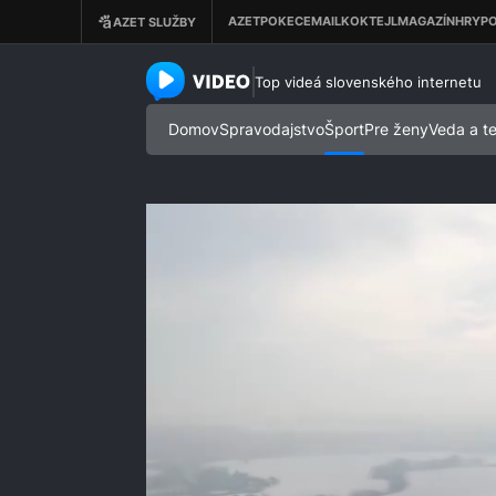
azet.video.sk
Top videá slovenského internetu
Domov
Spravodajstvo
Šport
Pre ženy
Veda a t