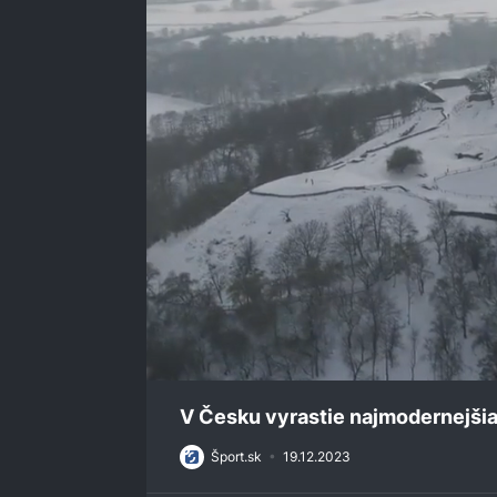
0
seconds
V Česku vyrastie najmodernejšia
of
2
Šport.sk
•
19.12.2023
minutes,
0
Volume
0%