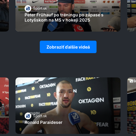
Šport.sk
Peter Frühauf po tréningu po zápase s
Lotyšskom na MS v hokeji 2025
Zobraziť ďalšie videá
Šport.sk
Ronald Paraideser