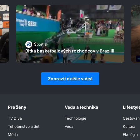
Šport.sk
Bitka basketbalových rozhodcov v Brazílii
Zobraziť ďalšie videá
Pre ženy
Veda a technika
Lifestyl
TV Diva
Technologie
Cestovan
Tehotenstvo a deti
Veda
Kultúra
Móda
Ekológia