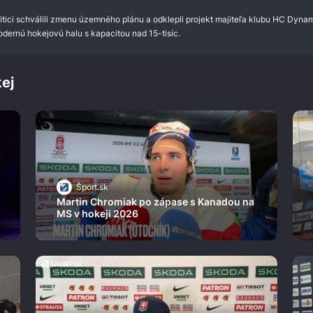
tici schválili zmenu územného plánu a odklepli projekt majiteľa klubu HC Dyna
odernú hokejovú halu s kapacitou nad 15-tisíc.
ej
Šport.sk
Martin Chromiak po zápase s Kanadou na
MS v hokeji 2026