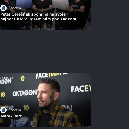
Šport.sk
Peter Čerešňák spomína na svoje
najhoršie MS: Horelo nám pod zadkom
Šport.sk
Marek Bartl