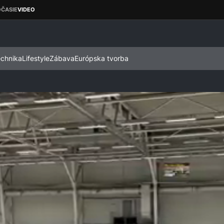
echnika
Lifestyle
Zábava
Európska tvorba