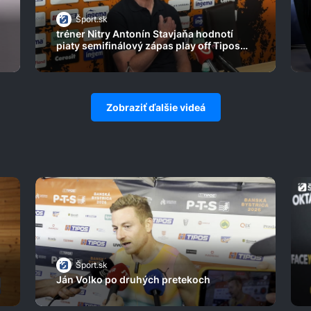
Šport.sk
tréner Nitry Antonín Stavjaňa hodnotí
piaty semifinálový zápas play off Tipos
extraligy
Zobraziť ďalšie videá
Šport.sk
Ján Volko po druhých pretekoch