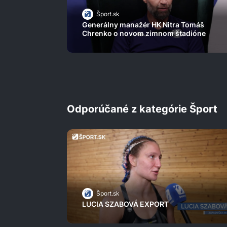
Šport.sk
Generálny manažér HK Nitra Tomáš
Chrenko o novom zimnom štadióne
Odporúčané z kategórie Šport
Šport.sk
LUCIA SZABOVÁ EXPORT