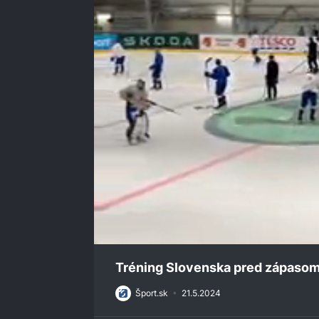
0
of
Tréning Slovenska pred zápasom
20
seconds
Volume
Šport.sk
•
21.5.2024
0%