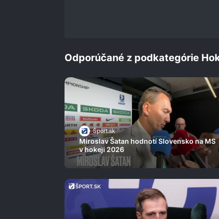
Odporúčané z podkategórie Hok
Šport.sk
Miroslav Šatan hodnotí Slovensko na MS
v hokeji 2026