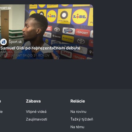
Šport.sk
Samuel Gidi po reprezentačnom debute
e
Zábava
Relácie
ie
Vtipné videá
Na rovinu
Zaujímavosti
Ťažký týždeň
Na tému