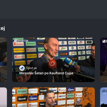
ej
Šport.sk
Miroslav Šatan po Kaufland Cupe