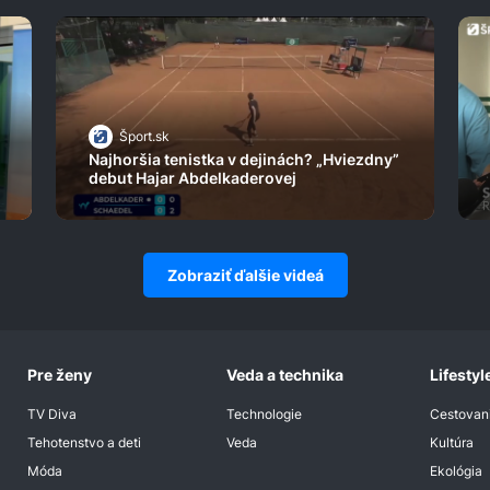
Šport.sk
Najhoršia tenistka v dejinách? „Hviezdny”
debut Hajar Abdelkaderovej
Zobraziť ďalšie videá
Pre ženy
Veda a technika
Lifestyl
TV Diva
Technologie
Cestovan
Tehotenstvo a deti
Veda
Kultúra
Móda
Ekológia