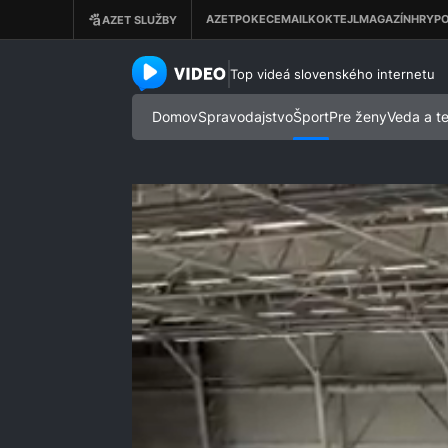
azet.video.sk
Top videá slovenského internetu
Domov
Spravodajstvo
Šport
Pre ženy
Veda a t