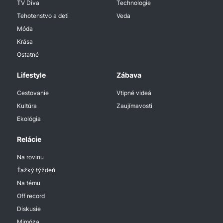
TV Diva
Technologie
Tehotenstvo a deti
Veda
Móda
Krása
Ostatné
Lifestyle
Zábava
Cestovanie
Vtipné videá
Kultúra
Zaujímavosti
Ekológia
Relácie
Na rovinu
Ťažký týždeň
Na tému
Off record
Diskusie
Mimóza