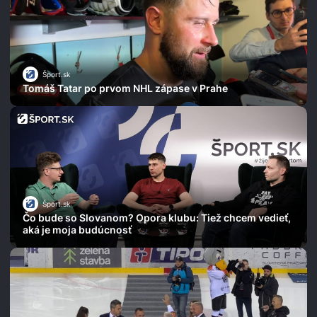
Šport.sk
Tomáš Tatar po prvom NHL zápase v Prahe
Šport.sk
Čo bude so Slovanom? Opora klubu: Tiež chcem vedieť,
aká je moja budúcnosť