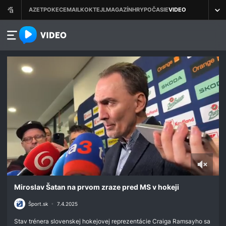
azet.video.sk
0
seconds
Miroslav Šatan na prvom zraze pred MS v hokeji
of
11
Šport.sk
•
7.4.2025
minutes,
50
Stav trénera slovenskej hokejovej reprezentácie Craiga Ramsayho sa