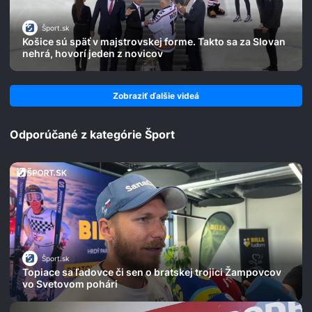
Šport.sk
Košice sú späť v majstrovskej forme. Takto sa za Slovan
nehrá, hovorí jeden z novicov
Zobraziť ďalšie videá
Odporúčané z kategórie Šport
Šport.sk
Topiace sa ľadovce či sen o bratskej trojici Žampovcov
vo Svetovom pohári