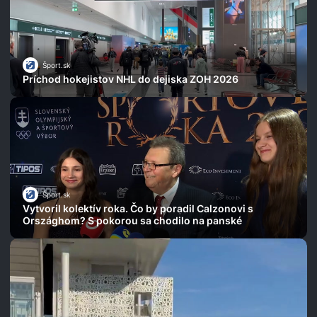
Šport.sk
Príchod hokejistov NHL do dejiska ZOH 2026
Šport.sk
Vytvoril kolektív roka. Čo by poradil Calzonovi s
Országhom? S pokorou sa chodilo na panské