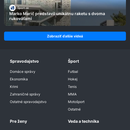
Šport.sk
Marko Marič predstavil unikátnu raketu s dvoma
rukoväťami
Zobraziť ďalšie videá
Spravodajstvo
Šport
Domáce správy
Futbal
Ekonomika
Hokej
Krimi
Tenis
Zahraničné správy
MMA
Ostatné spravodajstvo
Motošport
Ostatné
Pre ženy
Veda a technika