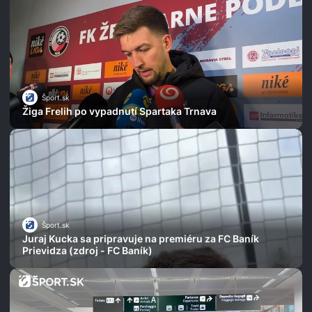
Šport.sk
Žiga Frelih po vypadnutí Spartaka Trnava
Šport.sk
Juraj Kucka sa pripravuje na premiéru za FC Baník
Prievidza (zdroj - FC Baník)