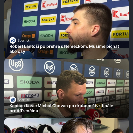
Šport.sk
Róbert Lantoši po prehre s Nemeckom: Musíme pichať
ako osy
Šport.sk
Kapitán Košíc Michal Chovan po druhom štvrťfinále
proti Trenčínu