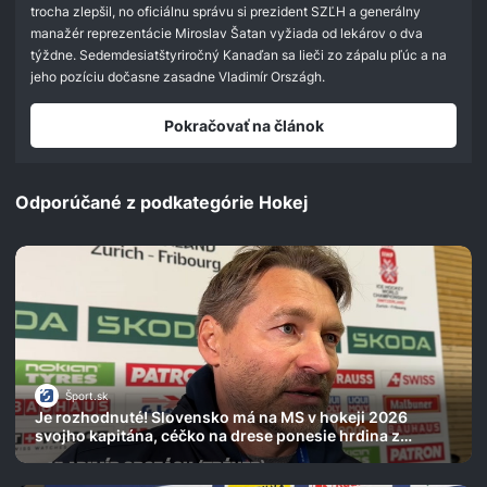
seconds
trocha zlepšil, no oficiálnu správu si prezident SZĽH a generálny
manažér reprezentácie Miroslav Šatan vyžiada od lekárov o dva
týždne. Sedemdesiatštyriročný Kanaďan sa lieči zo zápalu pľúc a na
jeho pozíciu dočasne zasadne Vladimír Országh.
Pokračovať na článok
Odporúčané z podkategórie Hokej
Šport.sk
Je rozhodnuté! Slovensko má na MS v hokeji 2026
svojho kapitána, céčko na drese ponesie hrdina z
Pekingu