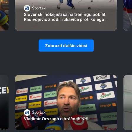
Šport.sk
Slovenskí hokejisti sa na tréningu pobili!
Radivojevič zhodil rukavice proti kolegovi
z obrany
Zobraziť ďalšie videá
Šport.sk
Vladimír Országh o hráčoch NHL