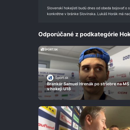
0%
Slovenskí hokejisti budú dnes od obeda bojovať o s
konkrétne v bránke Slovinska. Lukáš Horák má naoz
Odporúčané z podkategórie Hok
Šport.sk
Brankár Samuel Hrenák po striebre na MS
v hokeji U18