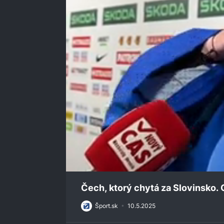
0
seconds
Čech, ktorý chytá za Slovinsko.
of
1
Šport.sk
•
10.5.2025
minute,
40
seconds
Volume