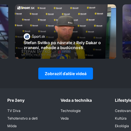
Šport.sk
Štefan Svitko po návrate z Rely Dakar o
zranení, nehode a budúcnosti
Zobraziť ďalšie videá
Pre ženy
Veda a technika
Lifestyl
TV Diva
Technologie
Cestovan
Tehotenstvo a deti
Veda
Kultúra
Móda
Ekológia