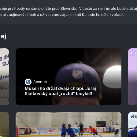
voje prvé body na šampionáte proti Slovinsku. V ceste za nimi im ale bude stáť a
aj zaujímavý príbeh a už v prvom zápase proti Kanade ho ešte zveľadil.
ej
Šport.sk
Museli ho držať dvaja chlapi. Juraj
Slafkovský opäť „rozbil“ bicykel!