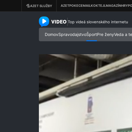
azet.video.sk
Top videá slovenského internetu
Domov
Spravodajstvo
Šport
Pre ženy
Veda a t