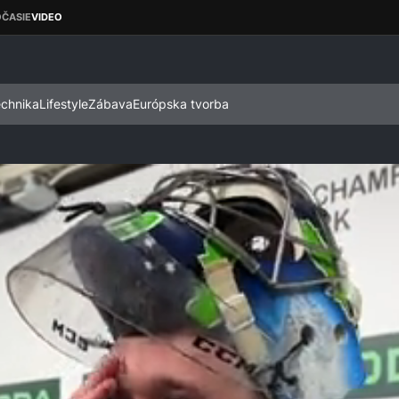
echnika
Lifestyle
Zábava
Európska tvorba