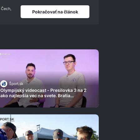
j Čech,
Pokračovať na článok
Šport.sk
Olympijský videocast - Presilovka 3 na 2
ako najlepšia vec na svete. Bratia
Gašparovi sú majstri sveta v športe
budúcnosti