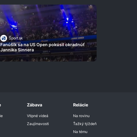
Šport.sk
Fanúšik sa na US Open pokúsil okradnúť
Jannika Sinnera
e
Zábava
Relácie
ie
Vtipné videá
Na rovinu
Zaujímavosti
Ťažký týždeň
Na tému