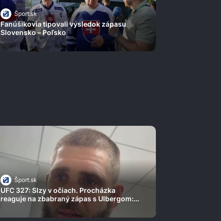
Šport.sk
Fanúšikovia tipovali výsledok zápasu
Slovensko – Poľsko
Šport.sk
UFC 327: Slzy v očiach. Procházka
reaguje na zbabraný zápas s Ulbergom:
Prišlo mi ho ľúto