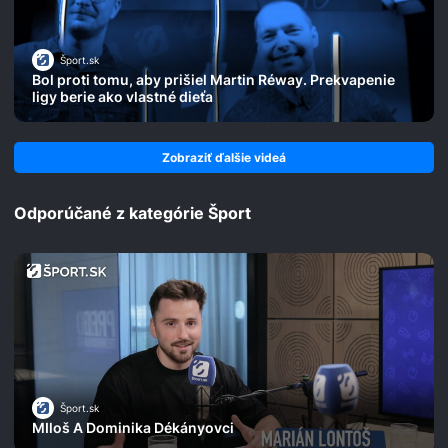
Šport.sk
Bol proti tomu, aby prišiel Martin Réway. Prekvapenie
ligy berie ako vlastné dieťa
Zobraziť ďalšie videá
Odporúčané z kategórie Šport
Šport.sk
MIloš A Dominika Dékányovci