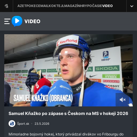
azet.video.sk
0
seconds
Samuel Kňažko po zápase s Českom na MS v hokeji 2026
of
1
Šport.sk
•
23.5.2026
minute,
31
Mimoriadne bojovný hokej, ktorý privádzal divákov vo Fribourgu do