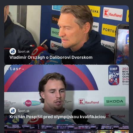
Šport.sk
Vladimír Országh o Daliborovi Dvorskom
Šport.sk
Kristián Pospíšil pred olympijskou kvalifikáciou