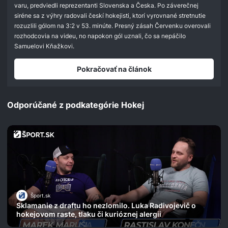
seconds
varu, predviedli reprezentanti Slovenska a Česka. Po záverečnej
siréne sa z výhry radovali českí hokejisti, ktorí vyrovnané stretnutie
rozuzlili gólom na 3:2 v 53. minúte. Presný zásah Červenku overovali
rozhodcovia na videu, no napokon gól uznali, čo sa nepáčilo
Samuelovi Kňažkovi.
Pokračovať na článok
Odporúčané z podkategórie Hokej
Šport.sk
Sklamanie z draftu ho nezlomilo. Luka Radivojevič o
hokejovom raste, tlaku či kurióznej alergii