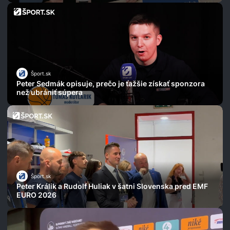
Šport.sk
Peter Sedmák opisuje, prečo je ťažšie získať sponzora
než ubrániť súpera
Šport.sk
Peter Králik a Rudolf Huliak v šatni Slovenska pred EMF
EURO 2026