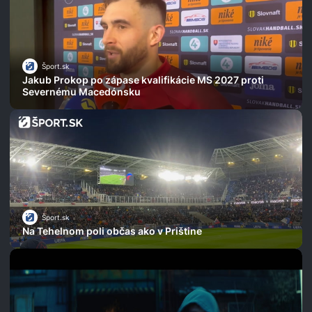
Šport.sk
Jakub Prokop po zápase kvalifikácie MS 2027 proti
Severnému Macedónsku
Šport.sk
Na Tehelnom poli občas ako v Prištine