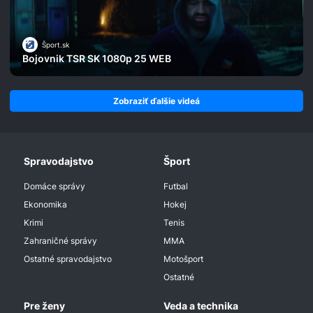
Šport.sk
Bojovnik TSR SK 1080p 25 WEB
Zobraziť ďalšie videá
Spravodajstvo
Šport
Domáce správy
Futbal
Ekonomika
Hokej
Krimi
Tenis
Zahraničné správy
MMA
Ostatné spravodajstvo
Motošport
Ostatné
Pre ženy
Veda a technika