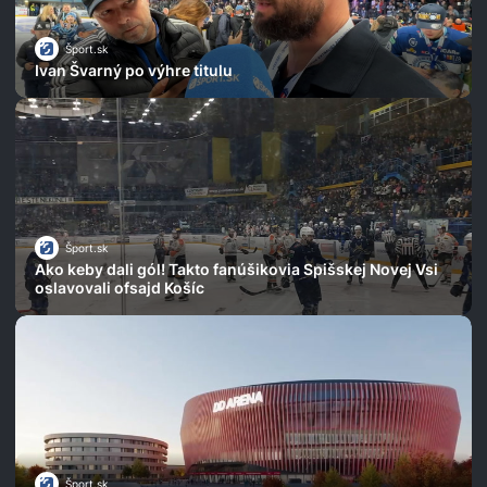
Šport.sk
Ivan Švarný po výhre titulu
Šport.sk
Ako keby dali gól! Takto fanúšikovia Spišskej Novej Vsi
oslavovali ofsajd Košíc
Šport.sk