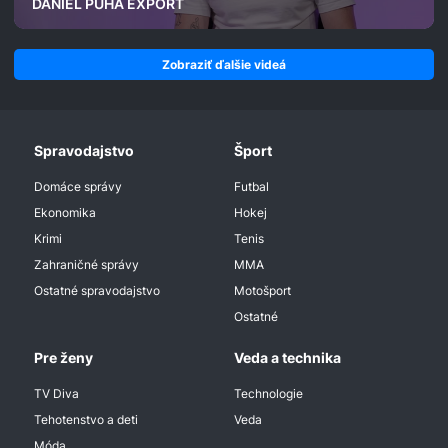
DANIEL PUHA EXPORT
Zobraziť ďalšie videá
Spravodajstvo
Šport
Domáce správy
Futbal
Ekonomika
Hokej
Krimi
Tenis
Zahraničné správy
MMA
Ostatné spravodajstvo
Motošport
Ostatné
Pre ženy
Veda a technika
TV Diva
Technologie
Tehotenstvo a deti
Veda
Móda