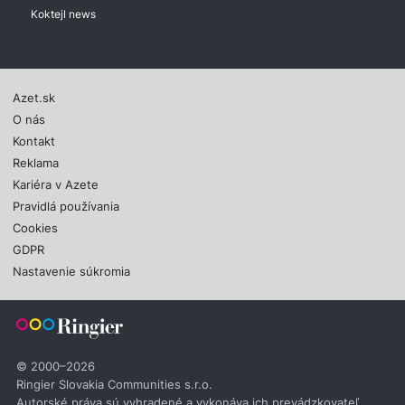
Koktejl news
Azet.sk
O nás
Kontakt
Reklama
Kariéra v Azete
Pravidlá používania
Cookies
GDPR
Nastavenie súkromia
© 2000–2026
Ringier Slovakia Communities s.r.o.
Autorské práva sú vyhradené a vykonáva ich prevádzkovateľ