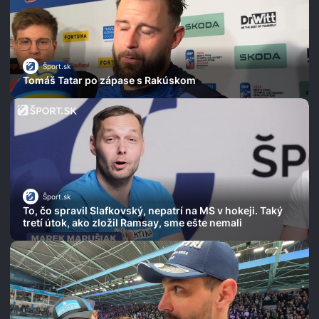
Šport.sk
Tomáš Tatar po zápase s Rakúskom
Šport.sk
To, čo spravil Slafkovský, nepatrí na MS v hokeji. Taký
tretí útok, ako zložil Ramsay, sme ešte nemali