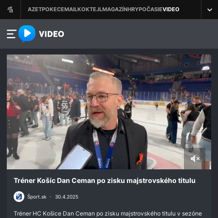
azet.video.sk
0
seconds
Tréner Košíc Dan Ceman po zisku majstrovského titulu
of
4
Šport.sk
•
30.4.2025
minutes,
58
Tréner HC Košice Dan Ceman po zisku majstrovského titulu v sezóne