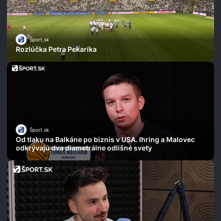
Šport.sk
Rozlúčka Petra Pekaríka
Šport.sk
Od tlaku na Balkáne po biznis v USA. Ihring a Malovec
odkrývajú dva diametrálne odlišné svety