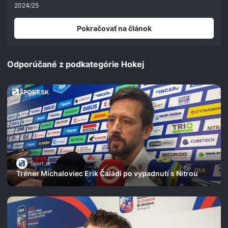
seconds
2024/25
Pokračovať na článok
Odporúčané z podkategórie Hokej
Šport.sk
Tréner Michaloviec Erik Čaládi po vypadnutí s Nitrou