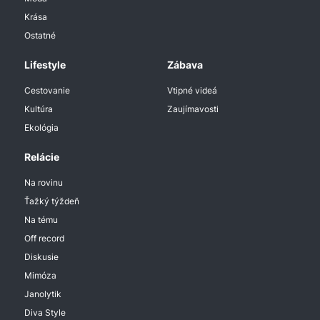
Krása
Ostatné
Lifestyle
Zábava
Cestovanie
Vtipné videá
Kultúra
Zaujímavosti
Ekológia
Relácie
Na rovinu
Ťažký týždeň
Na tému
Off record
Diskusie
Mimóza
Janolytik
Diva Style