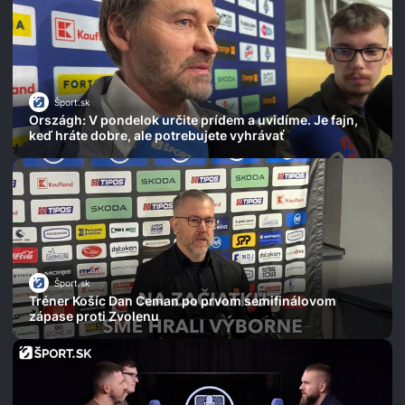
Šport.sk
Országh: V pondelok určite prídem a uvidíme. Je fajn,
keď hráte dobre, ale potrebujete vyhrávať
Šport.sk
Tréner Košíc Dan Ceman po prvom semifinálovom
zápase proti Zvolenu