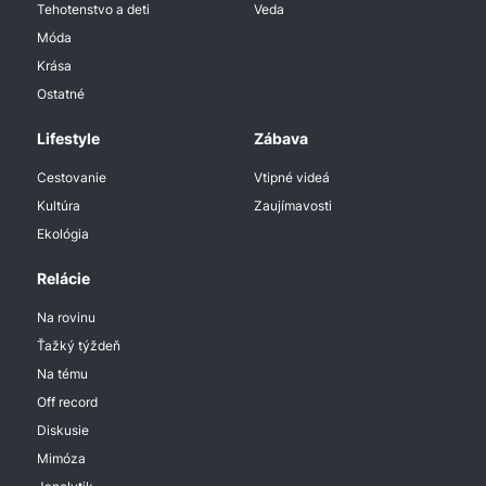
Tehotenstvo a deti
Veda
Móda
Krása
Ostatné
Lifestyle
Zábava
Cestovanie
Vtipné videá
Kultúra
Zaujímavosti
Ekológia
Relácie
Na rovinu
Ťažký týždeň
Na tému
Off record
Diskusie
Mimóza