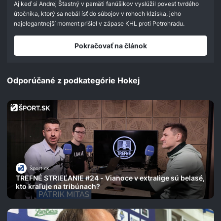
Aj keď si Andrej Šťastný v pamäti fanúšikov vyslúžil povesť tvrdého
útočníka, ktorý sa nebál ísť do súbojov v rohoch klziska, jeho
najelegantnejší moment prišiel v zápase KHL proti Petrohradu.
Pokračovať na článok
Odporúčané z podkategórie Hokej
Šport.sk
TREFNÉ STRIEĽANIE #24 - Vianoce v extralige sú belasé,
kto kraľuje na tribúnach?