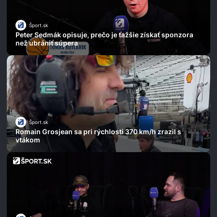
Šport.sk
Peter Sedmák opisuje, prečo je ťažšie získať sponzora
než ubrániť súpera
Šport.sk
Romain Grosjean sa pri rýchlosti 370 km/h zrazil s
vtákom