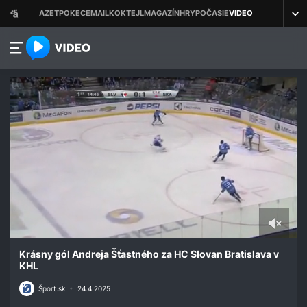
azet.video.sk
0
seconds
Krásny gól Andreja Šťastného za HC Slovan Bratislava v
of
KHL
40
seconds
Šport.sk
•
24.4.2025