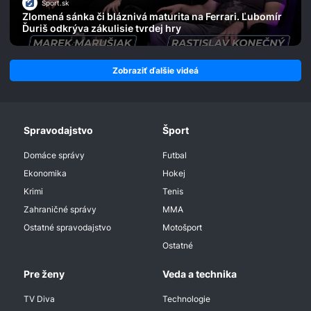
Šport.sk
Zlomená sánka či bláznivá maturita na Ferrari. Ľubomír
Ďuriš odkrýva zákulisie tvrdej hry
Zobraziť ďalšie videá
Spravodajstvo
Šport
Domáce správy
Futbal
Ekonomika
Hokej
Krimi
Tenis
Zahraničné správy
MMA
Ostatné spravodajstvo
Motošport
Ostatné
Pre ženy
Veda a technika
TV Diva
Technologie