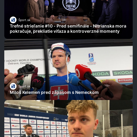
Šport.sk
Trefné strieľanie #10 - Pred semifinále - Nitrianska mora
pokračuje, prekliatie víťaza a kontroverzné momenty
Šport.sk
Miloš Kelemen pred zápasom s Nemeckom