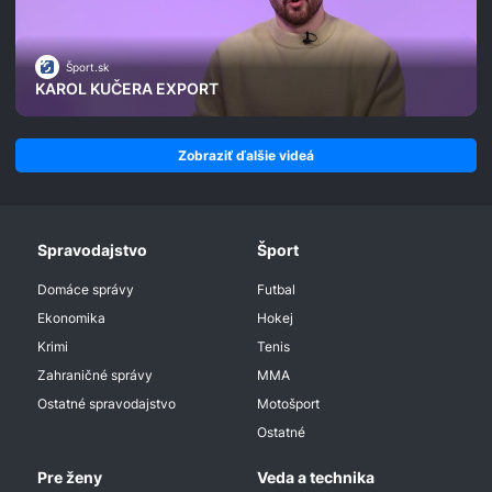
Šport.sk
KAROL KUČERA EXPORT
Zobraziť ďalšie videá
Spravodajstvo
Šport
Domáce správy
Futbal
Ekonomika
Hokej
Krimi
Tenis
Zahraničné správy
MMA
Ostatné spravodajstvo
Motošport
Ostatné
Pre ženy
Veda a technika