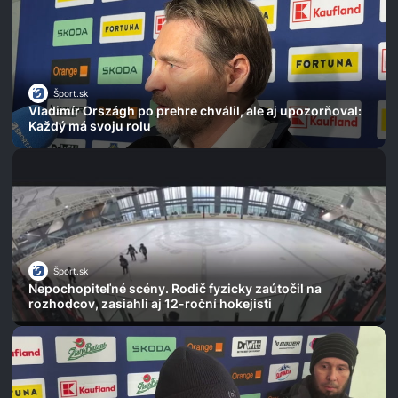
Šport.sk
Vladimír Országh po prehre chválil, ale aj upozorňoval:
Každý má svoju rolu
Šport.sk
Nepochopiteľné scény. Rodič fyzicky zaútočil na
rozhodcov, zasiahli aj 12-roční hokejisti