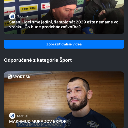
Šport.sk
Šatan: Hoci sme jediní, šampionát 2029 ešte nemáme vo
vrecku. Čo bude predchádzať voľbe?
Zobraziť ďalšie videá
Odporúčané z kategórie Šport
Šport.sk
MAKHMUD MURADOV EXPORT