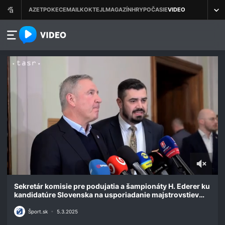
azet.video.sk
0
of
Sekretár komisie pre podujatia a šampionáty H. Ederer ku
2
kandidatúre Slovenska na usporiadanie majstrovstiev
minutes,
sveta 2029
56
Šport.sk
•
5.3.2025
seconds