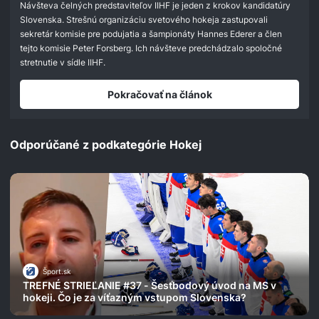
Návšteva čelných predstaviteľov IIHF je jeden z krokov kandidatúry
Slovenska. Strešnú organizáciu svetového hokeja zastupovali
sekretár komisie pre podujatia a šampionáty Hannes Ederer a člen
tejto komisie Peter Forsberg. Ich návšteve predchádzalo spoločné
stretnutie v sídle IIHF.
Pokračovať na článok
Odporúčané z podkategórie Hokej
Šport.sk
TREFNÉ STRIEĽANIE #37 - Šesťbodový úvod na MS v
hokeji. Čo je za víťazným vstupom Slovenska?