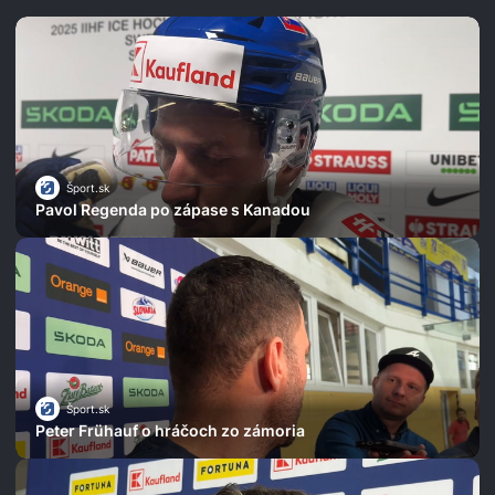
Šport.sk
Pavol Regenda po zápase s Kanadou
Šport.sk
Peter Frühauf o hráčoch zo zámoria