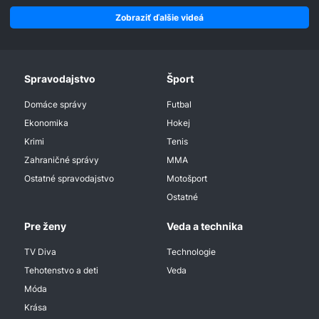
Zobraziť ďalšie videá
Spravodajstvo
Šport
Domáce správy
Futbal
Ekonomika
Hokej
Krimi
Tenis
Zahraničné správy
MMA
Ostatné spravodajstvo
Motošport
Ostatné
Pre ženy
Veda a technika
TV Diva
Technologie
Tehotenstvo a deti
Veda
Móda
Krása