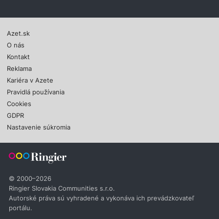
Azet.sk
O nás
Kontakt
Reklama
Kariéra v Azete
Pravidlá používania
Cookies
GDPR
Nastavenie súkromia
© 2000–2026
Ringier Slovakia Communities s.r.o.
Autorské práva sú vyhradené a vykonáva ich prevádzkovateľ
portálu.