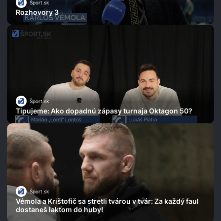
Šport.sk
Rozhovory 3
Šport.sk
Tipujeme: Ako dopadnú zápasy turnaja Oktagon 50?
Šport.sk
Vémola a Krištofič sa stretli tvárou v tvár: Za každý faul
dostaneš lakťom do huby!