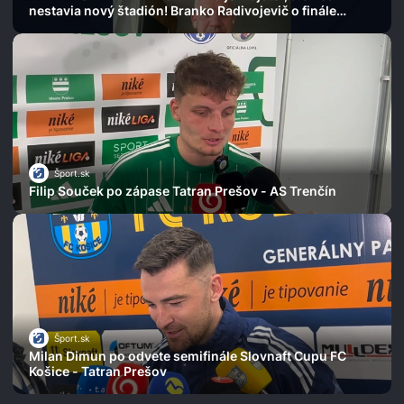
nestavia nový štadión! Branko Radivojevič o finále
extraligy
Šport.sk
Filip Souček po zápase Tatran Prešov - AS Trenčín
Šport.sk
Milan Dimun po odvete semifinále Slovnaft Cupu FC
Košice - Tatran Prešov