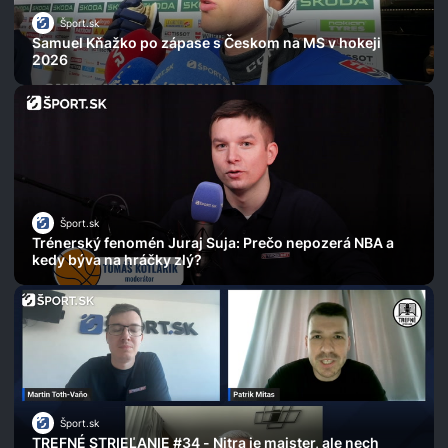
Šport.sk
Samuel Kňažko po zápase s Českom na MS v hokeji
2026
Šport.sk
Trénerský fenomén Juraj Suja: Prečo nepozerá NBA a
kedy býva na hráčky zlý?
Šport.sk
TREFNÉ STRIEĽANIE #34 - Nitra je majster, ale nech