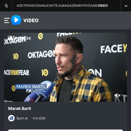
azet.video.sk
0
seconds
Marek Bartl
of
2
Šport.sk
•
6.6.2026
minutes,
19