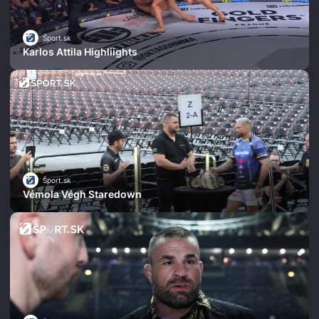
Šport.sk
Karlos Attila Highliights
Šport.sk
Vémola Végh Staredown