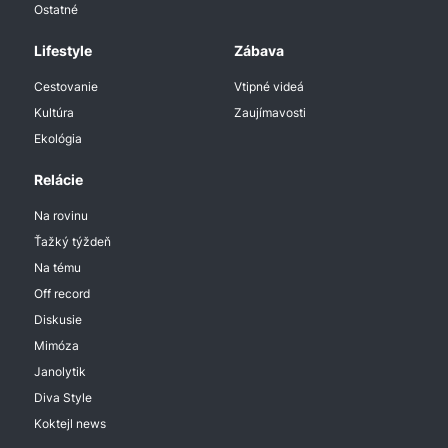
Ostatné
Lifestyle
Zábava
Cestovanie
Vtipné videá
Kultúra
Zaujímavosti
Ekológia
Relácie
Na rovinu
Ťažký týždeň
Na tému
Off record
Diskusie
Mimóza
Janolytik
Diva Style
Koktejl news