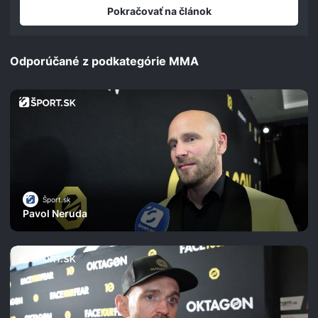
seconds
Pokračovať na článok
Odporúčané z podkategórie MMA
Šport.sk
Pavol Neruda