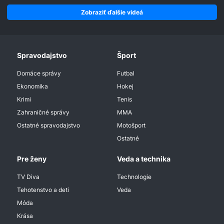
Zobraziť ďalšie videá
Spravodajstvo
Šport
Domáce správy
Futbal
Ekonomika
Hokej
Krimi
Tenis
Zahraničné správy
MMA
Ostatné spravodajstvo
Motošport
Ostatné
Pre ženy
Veda a technika
TV Diva
Technologie
Tehotenstvo a deti
Veda
Móda
Krása