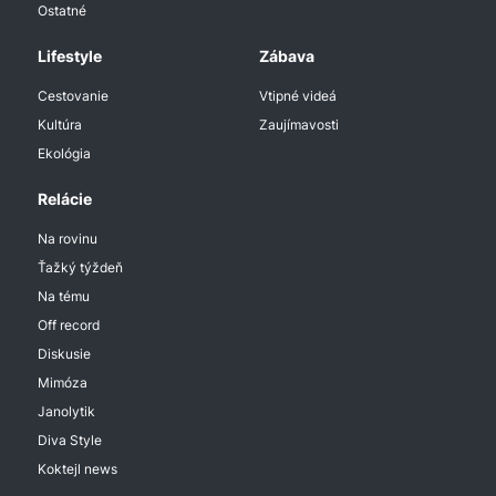
Ostatné
Lifestyle
Zábava
Cestovanie
Vtipné videá
Kultúra
Zaujímavosti
Ekológia
Relácie
Na rovinu
Ťažký týždeň
Na tému
Off record
Diskusie
Mimóza
Janolytik
Diva Style
Koktejl news