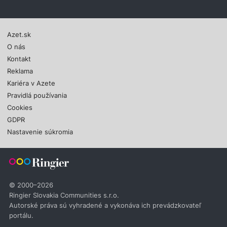
Azet.sk
O nás
Kontakt
Reklama
Kariéra v Azete
Pravidlá používania
Cookies
GDPR
Nastavenie súkromia
© 2000–2026
Ringier Slovakia Communities s.r.o.
Autorské práva sú vyhradené a vykonáva ich prevádzkovateľ
portálu.