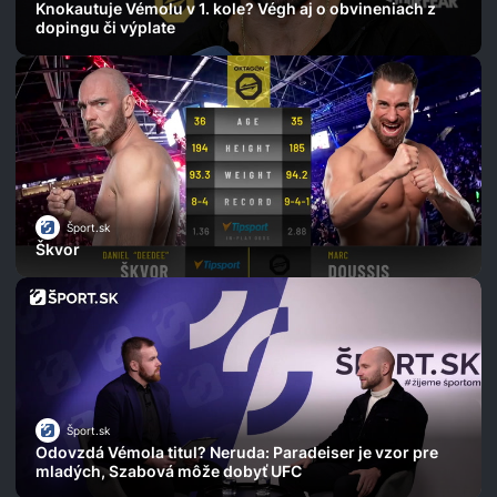
Knokautuje Vémolu v 1. kole? Végh aj o obvineniach z
dopingu či výplate
Šport.sk
Škvor
Šport.sk
Odovzdá Vémola titul? Neruda: Paradeiser je vzor pre
mladých, Szabová môže dobyť UFC