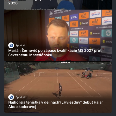
2026
Šport.sk
Marián Žernovič po zápase kvalifikácie MS 2027 proti
Severnému Macedónsku
Šport.sk
Najhoršia tenistka v dejinách? „Hviezdny” debut Hajar
Abdelkaderovej