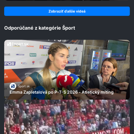
Zobraziť ďalšie videá
Odporúčané z kategórie Šport
Šport.sk
Emma Zapletalová po P-T-S 2026 - Atletický míting