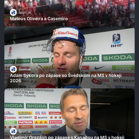
Šport.sk
Mateus Oliveira a Casemiro
Šport.sk
Adam Sýkora po zápase so Švédskom na MS v hokeji
2026
Šport.sk
Vladimír Országh po zápase s Kanadou na MS v hokeji