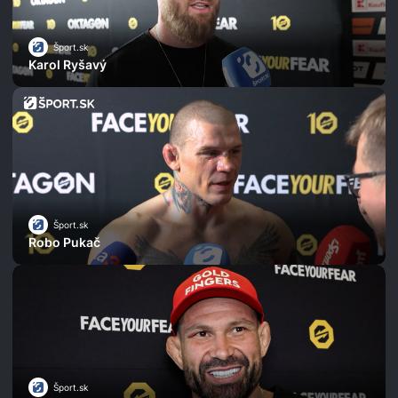
Šport.sk
Karol Ryšavý
Šport.sk
Robo Pukač
Šport.sk