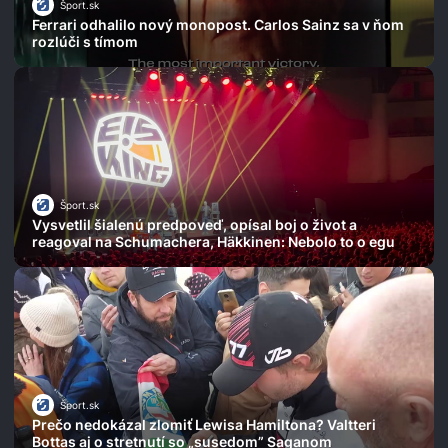
Šport.sk
Ferrari odhalilo nový monopost. Carlos Sainz sa v ňom
rozlúči s tímom
Šport.sk
Vysvetlil šialenú predpoveď, opísal boj o život a
reagoval na Schumachera, Häkkinen: Nebolo to o egu
Šport.sk
Prečo nedokázal zlomiť Lewisa Hamiltona? Valtteri
Bottas aj o stretnutí so „susedom” Saganom