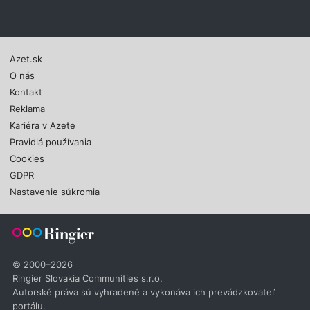
Azet.sk
O nás
Kontakt
Reklama
Kariéra v Azete
Pravidlá používania
Cookies
GDPR
Nastavenie súkromia
© 2000–2026
Ringier Slovakia Communities s.r.o.
Autorské práva sú vyhradené a vykonáva ich prevádzkovateľ
portálu.