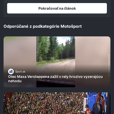
Pokračovať na článok
Odporúčané z podkategórie Motošport
Šport.sk
Otec Maxa Verstappena zažil v rely hrozivo vyzerajúcu
nehodu