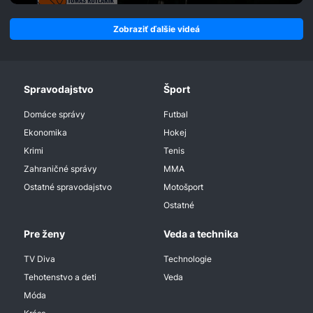
Zobraziť ďalšie videá
Spravodajstvo
Šport
Domáce správy
Futbal
Ekonomika
Hokej
Krimi
Tenis
Zahraničné správy
MMA
Ostatné spravodajstvo
Motošport
Ostatné
Pre ženy
Veda a technika
TV Diva
Technologie
Tehotenstvo a deti
Veda
Móda