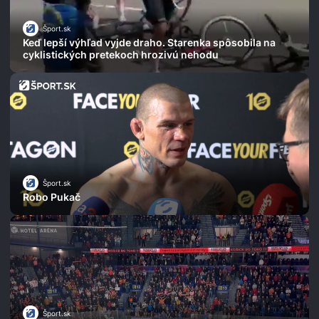
Šport.sk
Keď lepší výhľad vyjde draho. Starenka spôsobila na
cyklistických pretekoch hrozivú nehodu
Šport.sk
Robo Pukač
Šport.sk