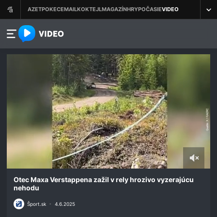
azet.video.sk
0
seconds
Otec Maxa Verstappena zažil v rely hrozivo vyzerajúcu
of
nehodu
39
seconds
Šport.sk
•
4.6.2025