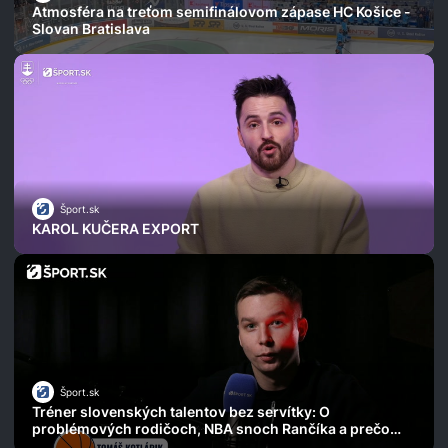
Atmosféra na treťom semifinálovom zápase HC Košice -
Slovan Bratislava
Šport.sk
KAROL KUČERA EXPORT
Šport.sk
Tréner slovenských talentov bez servítky: O
problémových rodičoch, NBA snoch Rančíka a prečo
zlyhal NextGen