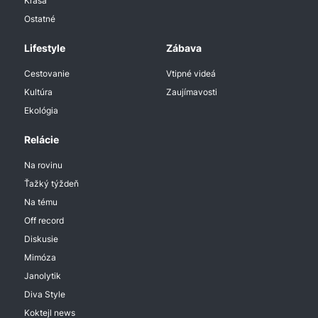
Krása
Ostatné
Lifestyle
Zábava
Cestovanie
Vtipné videá
Kultúra
Zaujímavosti
Ekológia
Relácie
Na rovinu
Ťažký týždeň
Na tému
Off record
Diskusie
Mimóza
Janolytik
Diva Style
Koktejl news