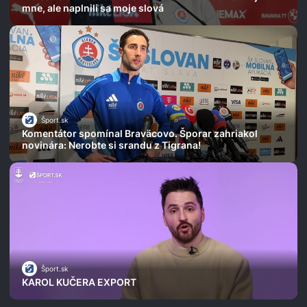
mne, ale naplnili sa moje slová
Šport.sk
Komentátor spomínal Braväcovo. Šporar zahriakol
novinára: Nerobte si srandu z Tigrana!
Šport.sk
KAROL KUČERA EXPORT