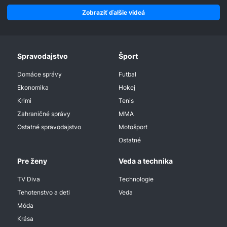
Zobraziť ďalšie videá
Spravodajstvo
Šport
Domáce správy
Futbal
Ekonomika
Hokej
Krimi
Tenis
Zahraničné správy
MMA
Ostatné spravodajstvo
Motošport
Ostatné
Pre ženy
Veda a technika
TV Diva
Technologie
Tehotenstvo a deti
Veda
Móda
Krása