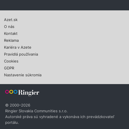
Azet.sk
O nás
Kontakt
Reklama
Kariéra v Azete
Pravidlá používania
Cookies
GDPR
Nastavenie súkromia
© 2000–2026
Ringier Slovakia Communities s.r.o.
Autorské práva sú vyhradené a vykonáva ich prevádzkovateľ
portálu.