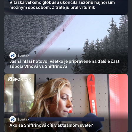
Víťazka veľkého glóbusu ukončila sezónu najhorším
možným spôsobom. Z trate ju bral vrtuľník
Šport.sk
Jasná hlási hotovo! Všetko je pripravené na ďalšie časti
súboja Vlhová vs Shiffrinová
Šport.sk
Ako sa Shiffrinová cíti v aktuálnom svete?