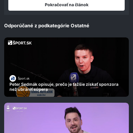
seconds
Pokračovať na článok
Odporúčané z podkategórie Ostatné
Šport.sk
Peter Sedmák opisuje, prečo je ťažšie získať sponzora
než ubrániť súpera