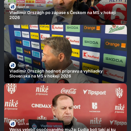
Šport.sk
Vladimír Országh po zápase s Českom na MS v hokeji
2026
Šport.sk
Vladimír Országh hodnotí prípravu a vyhliadky
Slovenska na MS v hokeji 2026
Šport.sk
Weiss velebil osočovaného muža: Ľudia boli takí aj ku