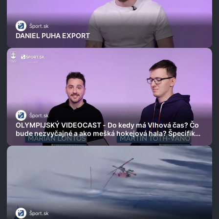
Šport.sk
DANIEL PUHA EXPORT
Šport.sk
OLYMPIJSKÝ VIDEOCAST - Do kedy má Vlhová čas? Čo
bude nezvyčajné a ako mešká hokejová hala? Špecifiká
ZOH 2026
Šport.sk