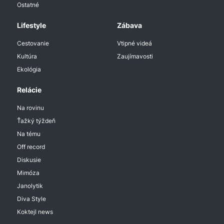
Ostatné
Lifestyle
Zábava
Cestovanie
Vtipné videá
Kultúra
Zaujímavosti
Ekológia
Relácie
Na rovinu
Ťažký týždeň
Na tému
Off record
Diskusie
Mimóza
Janolytik
Diva Style
Koktejl news