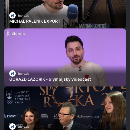
Šport.sk
MICHAL PÁLENÍK EXPORT
Šport.sk
GORAZD LAZORIK - olympijsky videocast
Šport.sk