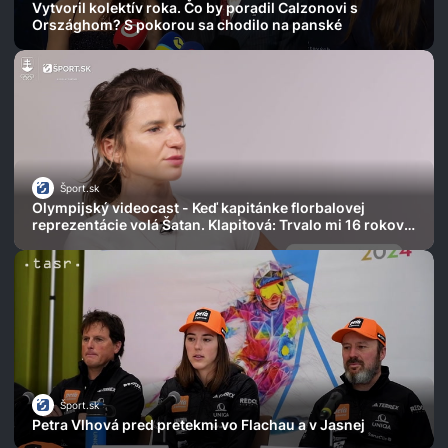
Vytvoril kolektív roka. Čo by poradil Calzonovi s
Országhom? S pokorou sa chodilo na panské
Šport.sk
Olympijský videocast - Keď kapitánke florbalovej
reprezentácie volá Šatan. Klapitová: Trvalo mi 16 rokov
to prijať
Šport.sk
Petra Vlhová pred pretekmi vo Flachau a v Jasnej