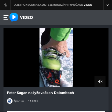
azet.video.sk
0
seconds
Peter Sagan na lyžovačke v Dolomitoch
of
25
Šport.sk
•
1.1.2025
seconds