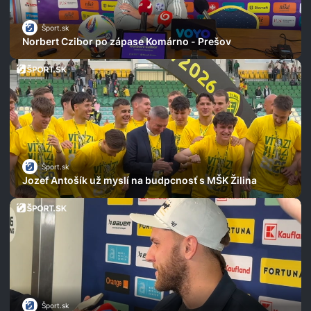
Šport.sk
Norbert Czibor po zápase Komárno - Prešov
Šport.sk
Jozef Antošík už myslí na budpcnosť s MŠK Žilina
Šport.sk