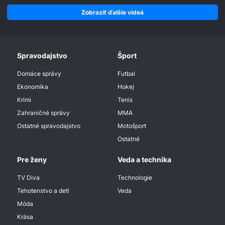
Zobraziť ďalšie videá
Spravodajstvo
Šport
Domáce správy
Futbal
Ekonomika
Hokej
Krimi
Tenis
Zahraničné správy
MMA
Ostatné spravodajstvo
Motošport
Ostatné
Pre ženy
Veda a technika
TV Diva
Technologie
Tehotenstvo a deti
Veda
Móda
Krása