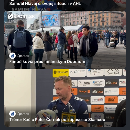
Samuel Hlavaj o svojej situácii v AHL
Šport.sk
Fanúšikovia pred milánskym Duomom
Šport.sk
Tréner Košíc Peter Černák po zápase so Skalicou