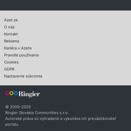
Azet.sk
O nás
Kontakt
Reklama
Kariéra v Azete
Pravidlá používania
Cookies
GDPR
Nastavenie súkromia
© 2000–2026
Ringier Slovakia Communities s.r.o.
Autorské práva sú vyhradené a vykonáva ich prevádzkovateľ
portálu.