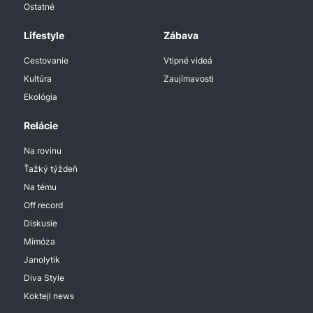
Ostatné
Lifestyle
Zábava
Cestovanie
Vtipné videá
Kultúra
Zaujímavosti
Ekológia
Relácie
Na rovinu
Ťažký týždeň
Na tému
Off record
Diskusie
Mimóza
Janolytik
Diva Style
Koktejl news