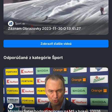
Šport.sk
Záznam Obrazovky 2023-11-30 O 13.41.27
Zobraziť ďalšie videá
Odporúčané z kategórie Šport
Šport.sk
Miroslav Šatan hodnotí prípravu na MS v hokeji 20026