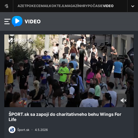
azet.video.sk
0
seconds
ŠPORT.sk sa zapojí do charitatívneho behu Wings For
of
Life
2
minutes,
Šport.sk
•
4.5.2026
7