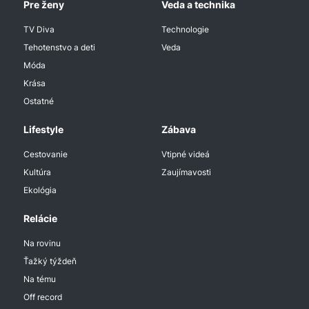
Pre ženy
Veda a technika
TV Diva
Technologie
Tehotenstvo a deti
Veda
Móda
Krása
Ostatné
Lifestyle
Zábava
Cestovanie
Vtipné videá
Kultúra
Zaujímavosti
Ekológia
Relácie
Na rovinu
Ťažký týždeň
Na tému
Off record