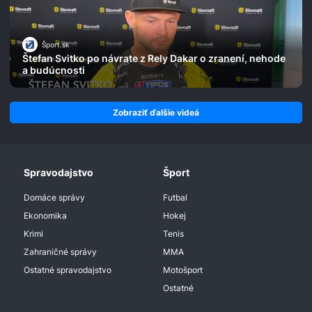
Šport.sk
Štefan Svitko po návrate z Rely Dakar o zranení, nehode
a budúcnosti
Zobraziť ďalšie videá
Spravodajstvo
Šport
Domáce správy
Futbal
Ekonomika
Hokej
Krimi
Tenis
Zahraničné správy
MMA
Ostatné spravodajstvo
Motošport
Ostatné