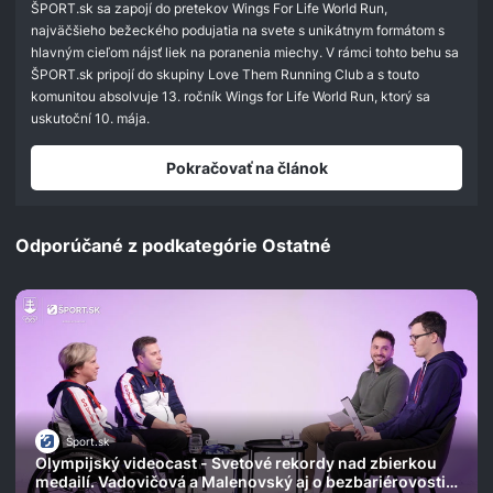
seconds
ŠPORT.sk sa zapojí do pretekov Wings For Life World Run,
najväčšieho bežeckého podujatia na svete s unikátnym formátom s
hlavným cieľom nájsť liek na poranenia miechy. V rámci tohto behu sa
ŠPORT.sk pripojí do skupiny Love Them Running Club a s touto
komunitou absolvuje 13. ročník Wings for Life World Run, ktorý sa
uskutoční 10. mája.
Pokračovať na článok
Odporúčané z podkategórie Ostatné
Šport.sk
Olympijský videocast - Svetové rekordy nad zbierkou
medailí. Vadovičová a Malenovský aj o bezbariérovosti