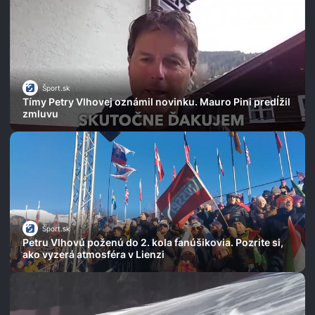
Šport.sk
Tímy Petry Vlhovej oznámil novinku. Mauro Pini predĺžil
zmluvu
Šport.sk
Petru Vlhovú poženú do 2. kola fanúšikovia. Pozrite si,
ako vyzerá atmosféra v Lienzi