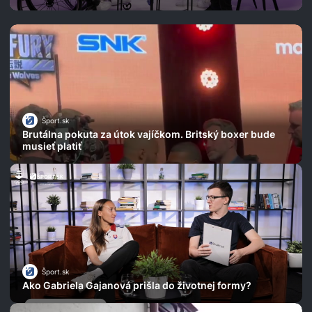
na Slovensku
Šport.sk
Brutálna pokuta za útok vajíčkom. Britský boxer bude
musieť platiť
Šport.sk
Ako Gabriela Gajanová prišla do životnej formy?