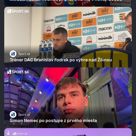
Šport.sk
Tréner DAC Branislav Fodrek po výhre nad Žilinou
Šport.sk
Šimon Nemec po postupe z prvého miesta