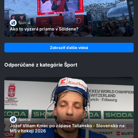
Šport.sk
Ako to vyzerá priamo v Söldene?
Zobraziť ďalšie videá
Odporúčané z kategórie Šport
Šport.sk
Jozef Viliam Kmec po zápase Taliansko - Slovensko na
MS v hokeji 2026