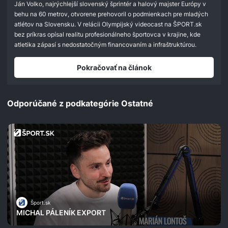
seconds
Ján Volko, najrýchlejší slovenský šprintér a halový majster Európy v
behu na 60 metrov, otvorene prehovoril o podmienkach pre mladých
atlétov na Slovensku. V relácii Olympijský videocast na ŠPORT.sk
bez príkras opísal realitu profesionálneho športovca v krajine, kde
atletika zápasí s nedostatočným financovaním a infraštruktúrou.
Pokračovať na článok
Odporúčané z podkategórie Ostatné
Šport.sk
MICHAL PÁLENÍK EXPORT