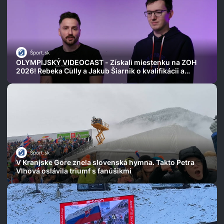
Šport.sk
OLYMPIJSKÝ VIDEOCAST - Získali miestenku na ZOH
2026! Rebeka Cully a Jakub Šiarnik o kvalifikácii a
súťažnom skialpinizme
Šport.sk
V Kranjske Gore znela slovenská hymna. Takto Petra
Vlhová oslávila triumf s fanúšikmi