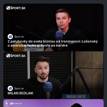
Šport.sk
Z palubovky do sveta biznisu a k Ironmanovi: Lošonský
o americkej facke aj živote po kariére
Šport.sk
MILAN SEDLIAK