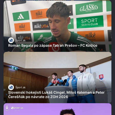
Šport.sk
Roman Begala po zápase Tatran Prešov – FC Košice
Šport.sk
Slovenskí hokejisti Lukáš Cingel, Miloš Kelemen a Peter
Čerešňák po návrate zo ZOH 2026