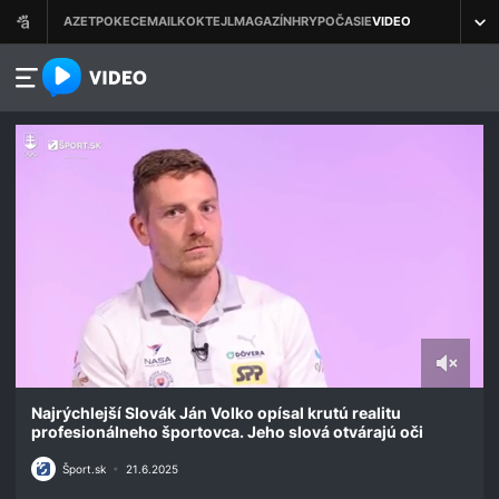
azet.video.sk
0
seconds
Najrýchlejší Slovák Ján Volko opísal krutú realitu
of
profesionálneho športovca. Jeho slová otvárajú oči
2
minutes,
Šport.sk
•
21.6.2025
37