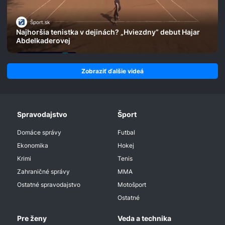
Šport.sk
Najhoršia tenistka v dejinách? „Hviezdny” debut Hajar
Abdelkaderovej
Zobraziť ďalšie videá
Spravodajstvo
Šport
Domáce správy
Futbal
Ekonomika
Hokej
Krimi
Tenis
Zahraničné správy
MMA
Ostatné spravodajstvo
Motošport
Ostatné
Pre ženy
Veda a technika