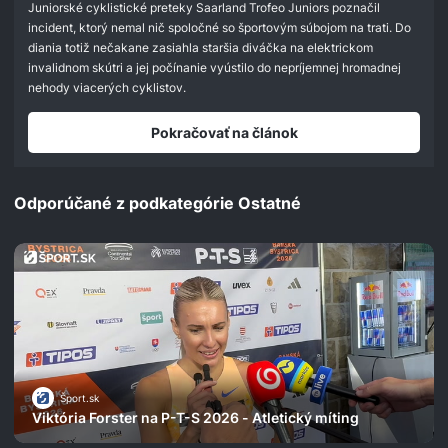
Juniorské cyklistické preteky Saarland Trofeo Juniors poznačil
incident, ktorý nemal nič spoločné so športovým súbojom na trati. Do
diania totiž nečakane zasiahla staršia diváčka na elektrickom
invalidnom skútri a jej počínanie vyústilo do nepríjemnej hromadnej
nehody viacerých cyklistov.
Pokračovať na článok
Odporúčané z podkategórie Ostatné
Šport.sk
Viktória Forster na P-T-S 2026 - Atletický míting