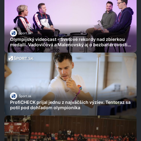
Šport.sk
Olympijský videocast - Svetové rekordy nad zbierkou
medailí. Vadovičová a Malenovský aj o bezbariérovosti
na Slovensku
Šport.sk
ProfiCHECK prijal jednu z najväčších výziev. Tentoraz sa
potil pod dohľadom olympionika