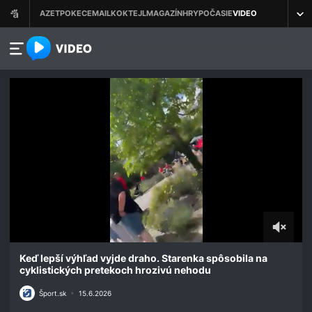
azet.video.sk
0
seconds
Keď lepší výhľad vyjde draho. Starenka spôsobila na
of
cyklistických pretekoch hrozivú nehodu
12
seconds
Šport.sk
•
15.6.2026