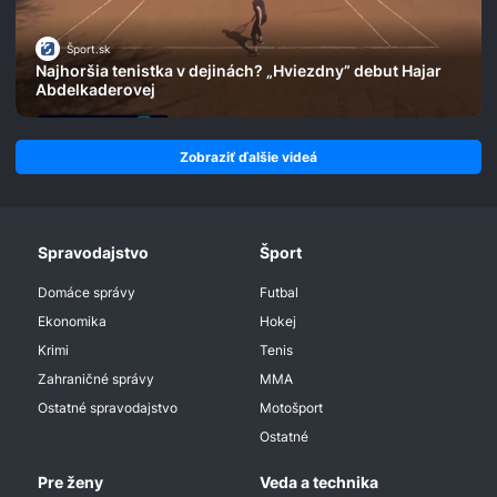
Šport.sk
Najhoršia tenistka v dejinách? „Hviezdny” debut Hajar
Abdelkaderovej
Zobraziť ďalšie videá
Spravodajstvo
Šport
Domáce správy
Futbal
Ekonomika
Hokej
Krimi
Tenis
Zahraničné správy
MMA
Ostatné spravodajstvo
Motošport
Ostatné
Pre ženy
Veda a technika