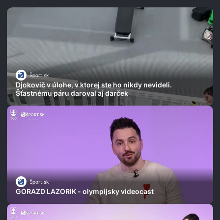
Šport.sk
Djokovič v úlohe, v ktorej ste ho nikdy nevideli.
Šťastnému páru daroval aj darček
Šport.sk
GORAZD LAZORIK - olympijsky videocast