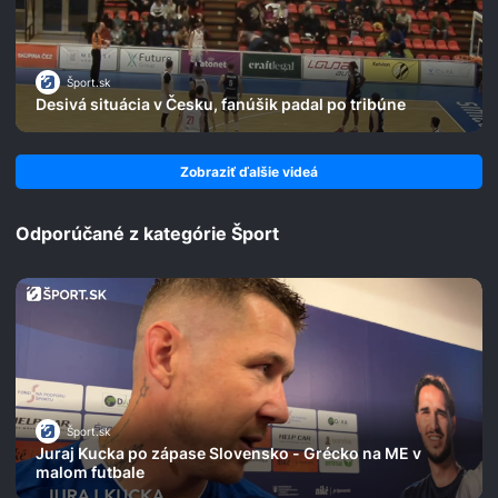
Šport.sk
Desivá situácia v Česku, fanúšik padal po tribúne
Zobraziť ďalšie videá
Odporúčané z kategórie Šport
Šport.sk
Juraj Kucka po zápase Slovensko - Grécko na ME v
malom futbale