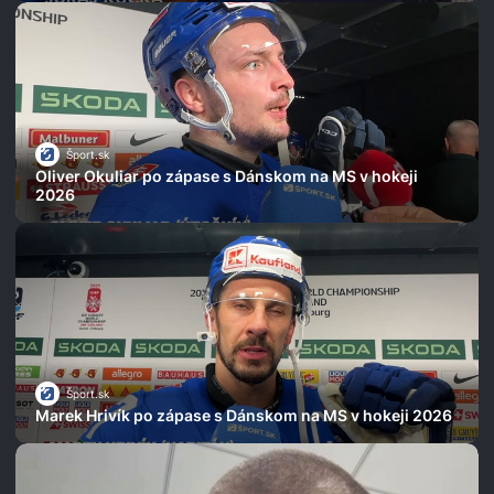
Šport.sk
Oliver Okuliar po zápase s Dánskom na MS v hokeji
2026
Šport.sk
Marek Hrivík po zápase s Dánskom na MS v hokeji 2026