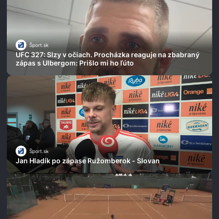
Šport.sk
UFC 327: Slzy v očiach. Procházka reaguje na zbabraný
zápas s Ulbergom: Prišlo mi ho ľúto
Šport.sk
Jan Hladík po zápase Ružomberok - Slovan