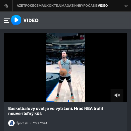
azet.video.sk
0
seconds
Basketbalový svet je vo vytržení. Hráč NBA trafil
of
neuveriteľný kôš
19
seconds
Šport.sk
•
23.2.2024