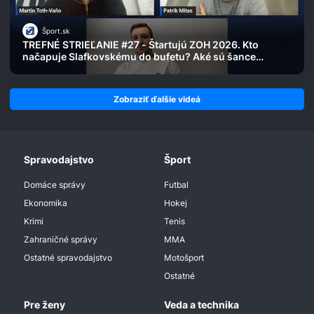
Šport.sk
TREFNÉ STRIEĽANIE #27 - Štartujú ZOH 2026. Kto
načapuje Slafkovskému do bufetu? Aké sú šance
Slovenska?
Zobraziť ďalšie videá
Spravodajstvo
Šport
Domáce správy
Futbal
Ekonomika
Hokej
Krimi
Tenis
Zahraničné správy
MMA
Ostatné spravodajstvo
Motošport
Ostatné
Pre ženy
Veda a technika