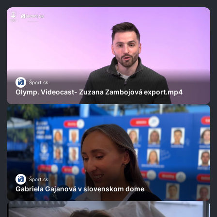
Šport.sk
Olymp. Videocast- Zuzana Zambojová export.mp4
Šport.sk
Gabriela Gajanová v slovenskom dome