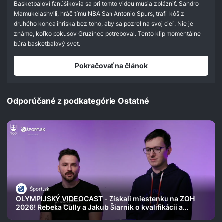
Basketbaloví fanúšikovia sa pri tomto videu musia zblázniť. Sandro
Mamukelashvili, hráč tímu NBA San Antonio Spurs, trafil kôš z
druhého konca ihriska bez toho, aby sa pozrel na svoj cieľ. Nie je
známe, koľko pokusov Gruzínec potreboval. Tento klip momentálne
búra basketbalový svet.
Pokračovať na článok
Odporúčané z podkategórie Ostatné
Šport.sk
OLYMPIJSKÝ VIDEOCAST - Získali miestenku na ZOH
2026! Rebeka Cully a Jakub Šiarnik o kvalifikácii a
súťažnom skialpinizme