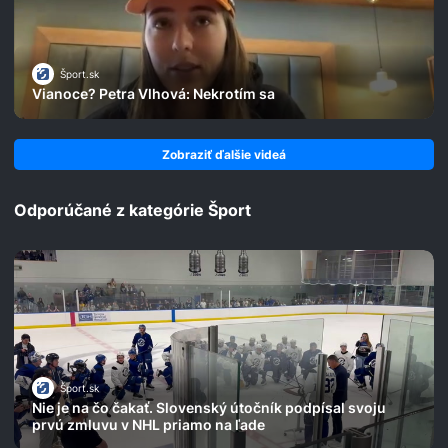
Šport.sk
Vianoce? Petra Vlhová: Nekrotím sa
Zobraziť ďalšie videá
Odporúčané z kategórie Šport
Šport.sk
Nie je na čo čakať. Slovenský útočník podpísal svoju
prvú zmluvu v NHL priamo na ľade