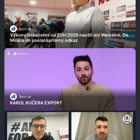
Šport.sk
Výkony hokejistov na ZOH 2026 neušli ani Weissovi. Do
Milána im poslal úprimný odkaz
Šport.sk
KAROL KUČERA EXPORT