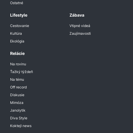
Ostatné
Lifestyle
Zábava
Cestovanie
Vtipné videá
Kultúra
Zaujímavosti
Ekológia
Relácie
Na rovinu
Ťažký týždeň
Na tému
Off record
Diskusie
Mimóza
Janolytik
Diva Style
Koktejl news