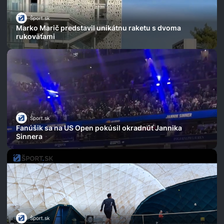
Šport.sk
Marko Marič predstavil unikátnu raketu s dvoma
rukoväťami
Šport.sk
Fanúšik sa na US Open pokúsil okradnúť Jannika
Sinnera
Šport.sk