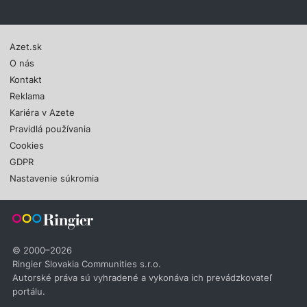
Azet.sk
O nás
Kontakt
Reklama
Kariéra v Azete
Pravidlá používania
Cookies
GDPR
Nastavenie súkromia
© 2000–2026
Ringier Slovakia Communities s.r.o.
Autorské práva sú vyhradené a vykonáva ich prevádzkovateľ
portálu.