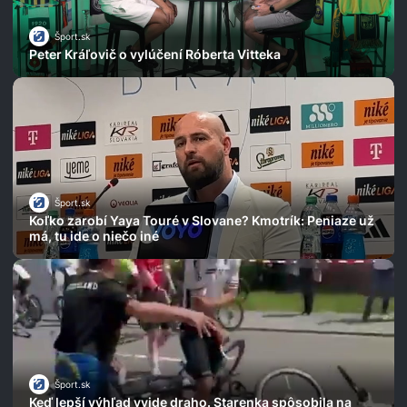
Šport.sk
Peter Kráľovič o vylúčení Róberta Vitteka
Šport.sk
Koľko zarobí Yaya Touré v Slovane? Kmotrík: Peniaze už
má, tu ide o niečo iné
Šport.sk
Keď lepší výhľad vyjde draho. Starenka spôsobila na