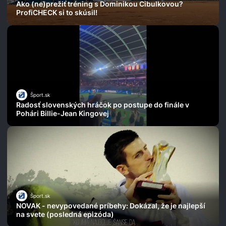
Ako (ne)prežiť tréning s Dominikou Cibulkovou?
ProfiCHECK si to skúsil!
Šport.sk
Radosť slovenských hráčok po postupe do finále v
Pohári Billie-Jean Kingovej
Šport.sk
NOVAK - nevypovedané príbehy: Dokázal, že je najlepší
na svete (posledná epizóda)