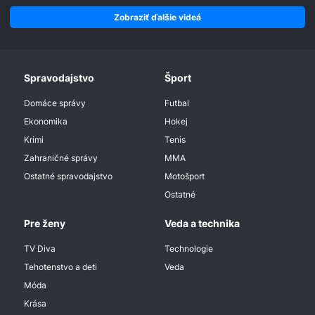
Zobraziť ďalšie videá
Spravodajstvo
Šport
Domáce správy
Futbal
Ekonomika
Hokej
Krimi
Tenis
Zahraničné správy
MMA
Ostatné spravodajstvo
Motošport
Ostatné
Pre ženy
Veda a technika
TV Diva
Technologie
Tehotenstvo a deti
Veda
Móda
Krása