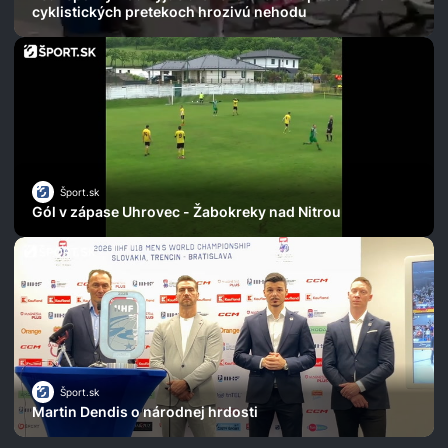
cyklistických pretekoch hrozivú nehodu
Šport.sk
Gól v zápase Uhrovec - Žabokreky nad Nitrou
Šport.sk
Martin Dendis o národnej hrdosti