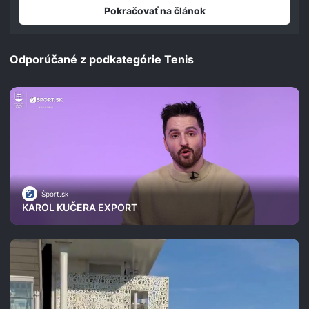
seconds
Pokračovať na článok
Odporúčané z podkategórie Tenis
Šport.sk
KAROL KUČERA EXPORT