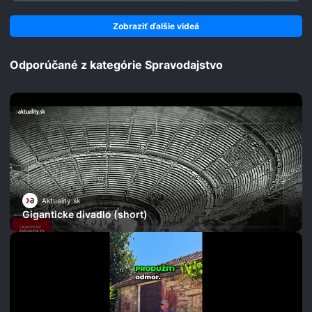
Zobraziť ďalšie videá
Odporúčané z kategórie Spravodajstvo
Aktuality.sk
Giganticke divadlo (short)