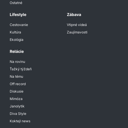
Ostatné
Lifestyle
Zábava
Cestovanie
Vtipné videá
Kultúra
Zaujímavosti
Ekológia
Relácie
Na rovinu
Ťažký týždeň
Na tému
Off record
Diskusie
Mimóza
Janolytik
Diva Style
Koktejl news