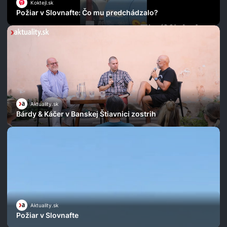
Koktejl.sk
Požiar v Slovnafte: Čo mu predchádzalo?
Aktuality.sk
Bárdy & Káčer v Banskej Štiavnici zostrih
Aktuality.sk
Požiar v Slovnafte