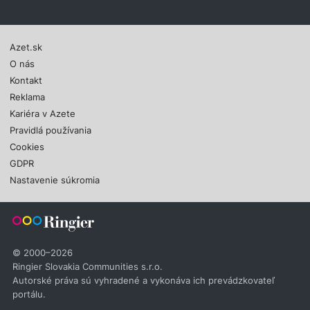
Azet.sk
O nás
Kontakt
Reklama
Kariéra v Azete
Pravidlá používania
Cookies
GDPR
Nastavenie súkromia
© 2000–2026
Ringier Slovakia Communities s.r.o.
Autorské práva sú vyhradené a vykonáva ich prevádzkovateľ
portálu.