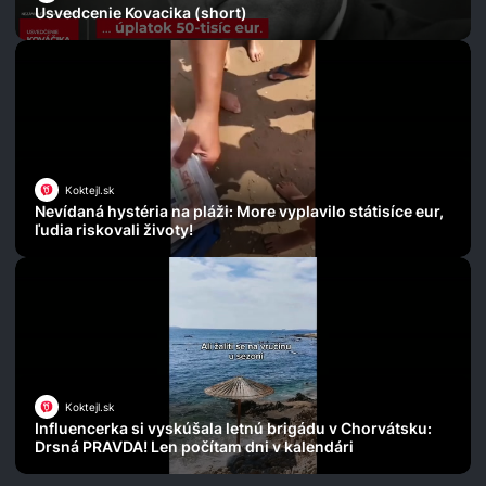
Usvedcenie Kovacika (short)
Koktejl.sk
Nevídaná hystéria na pláži: More vyplavilo státisíce eur,
ľudia riskovali životy!
Koktejl.sk
Influencerka si vyskúšala letnú brigádu v Chorvátsku:
Drsná PRAVDA! Len počítam dni v kalendári