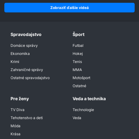
Zobraziť ďalšie videá
Spravodajstvo
Šport
Domáce správy
Futbal
Ekonomika
Hokej
Krimi
Tenis
Zahraničné správy
MMA
Ostatné spravodajstvo
Motošport
Ostatné
Pre ženy
Veda a technika
TV Diva
Technologie
Tehotenstvo a deti
Veda
Móda
Krása