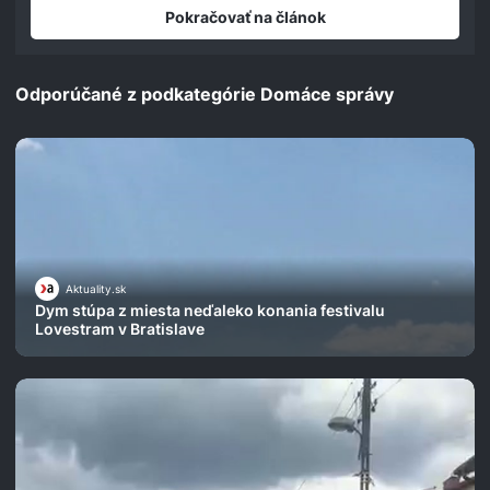
seconds
Pokračovať na článok
Odporúčané z podkategórie Domáce správy
Aktuality.sk
Dym stúpa z miesta neďaleko konania festivalu
Lovestram v Bratislave