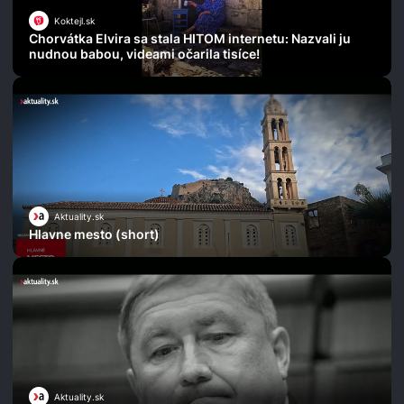
Koktejl.sk
Chorvátka Elvira sa stala HITOM internetu: Nazvali ju
nudnou babou, videami očarila tisíce!
Aktuality.sk
Hlavne mesto (short)
Aktuality.sk