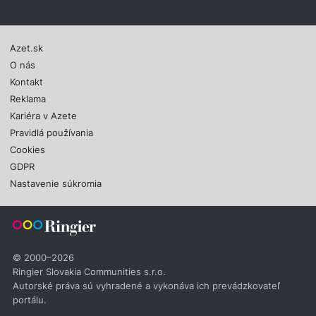
Azet.sk
O nás
Kontakt
Reklama
Kariéra v Azete
Pravidlá používania
Cookies
GDPR
Nastavenie súkromia
© 2000–2026
Ringier Slovakia Communities s.r.o.
Autorské práva sú vyhradené a vykonáva ich prevádzkovateľ
portálu.