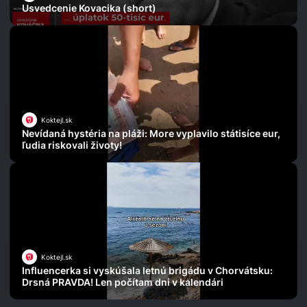
Usvedcenie Kovacika (short)
Koktejl.sk
Nevídaná hystéria na pláži: More vyplavilo státisíce eur,
ľudia riskovali životy!
Koktejl.sk
Influencerka si vyskúšala letnú brigádu v Chorvátsku:
Drsná PRAVDA! Len počítam dni v kalendári