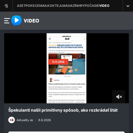
azet.video.sk
0
seconds
Špekulanti našli primitívny spôsob, ako rozkrádať štát
of
1
Aktuality.sk
•
8.6.2026
minute,
55