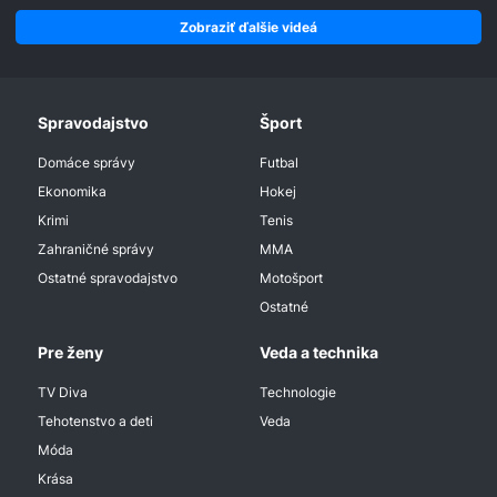
Zobraziť ďalšie videá
Spravodajstvo
Šport
Domáce správy
Futbal
Ekonomika
Hokej
Krimi
Tenis
Zahraničné správy
MMA
Ostatné spravodajstvo
Motošport
Ostatné
Pre ženy
Veda a technika
TV Diva
Technologie
Tehotenstvo a deti
Veda
Móda
Krása