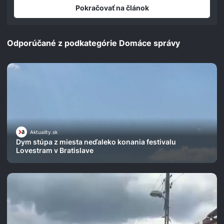
seconds
Pokračovať na článok
Odporúčané z podkategórie Domáce správy
Aktuality.sk
Dym stúpa z miesta neďaleko konania festivalu
Lovestram v Bratislave