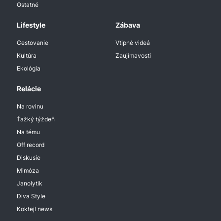
Ostatné
Lifestyle
Zábava
Cestovanie
Vtipné videá
Kultúra
Zaujímavosti
Ekológia
Relácie
Na rovinu
Ťažký týždeň
Na tému
Off record
Diskusie
Mimóza
Janolytik
Diva Style
Koktejl news