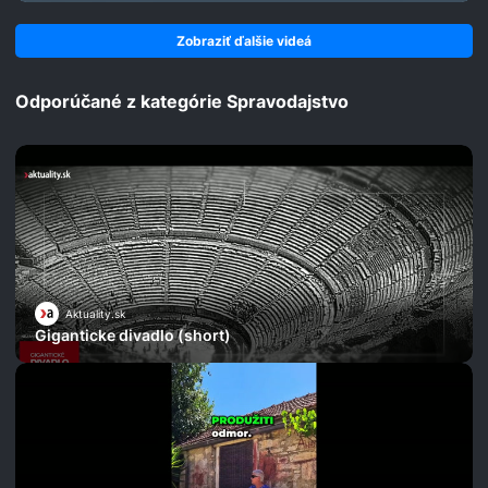
Zobraziť ďalšie videá
Odporúčané z kategórie Spravodajstvo
Aktuality.sk
Giganticke divadlo (short)