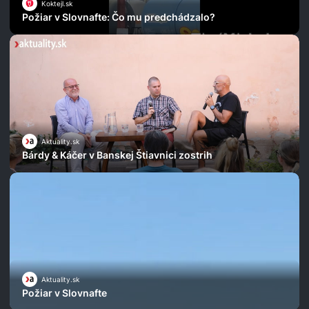
Koktejl.sk
Požiar v Slovnafte: Čo mu predchádzalo?
Aktuality.sk
Bárdy & Káčer v Banskej Štiavnici zostrih
Aktuality.sk
Požiar v Slovnafte