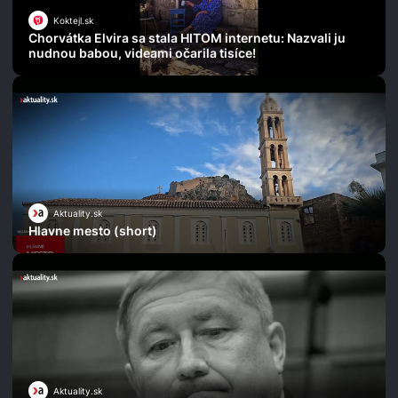
Koktejl.sk
Chorvátka Elvira sa stala HITOM internetu: Nazvali ju
nudnou babou, videami očarila tisíce!
Aktuality.sk
Hlavne mesto (short)
Aktuality.sk