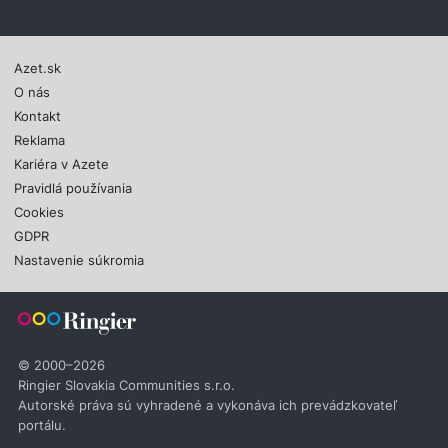
Azet.sk
O nás
Kontakt
Reklama
Kariéra v Azete
Pravidlá používania
Cookies
GDPR
Nastavenie súkromia
© 2000–2026
Ringier Slovakia Communities s.r.o.
Autorské práva sú vyhradené a vykonáva ich prevádzkovateľ
portálu.