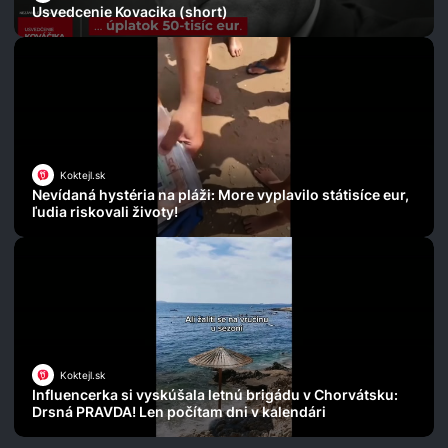
Usvedcenie Kovacika (short)
Koktejl.sk
Nevídaná hystéria na pláži: More vyplavilo státisíce eur,
ľudia riskovali životy!
Koktejl.sk
Influencerka si vyskúšala letnú brigádu v Chorvátsku:
Drsná PRAVDA! Len počítam dni v kalendári