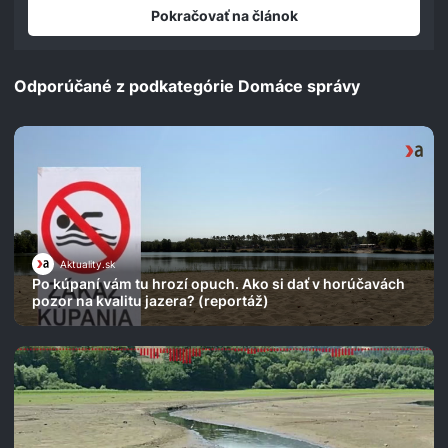
seconds
Pokračovať na článok
Odporúčané z podkategórie Domáce správy
Aktuality.sk
Po kúpaní vám tu hrozí opuch. Ako si dať v horúčavách
pozor na kvalitu jazera? (reportáž)