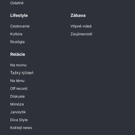
Ostatné
Lifestyle
Zábava
Cestovanie
Vtipné videá
Kultúra
Zaujímavosti
Ekológia
Relácie
Na rovinu
Ťažký týždeň
Na tému
Off record
Diskusie
Mimóza
Janolytik
Diva Style
Koktejl news