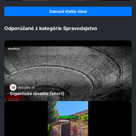
Zobraziť ďalšie videá
Odporúčané z kategórie Spravodajstvo
Aktuality.sk
Giganticke divadlo (short)