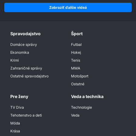
Zobraziť ďalšie videá
Spravodajstvo
Šport
Domáce správy
Futbal
Ekonomika
Hokej
Krimi
Tenis
Zahraničné správy
MMA
Ostatné spravodajstvo
Motošport
Ostatné
Pre ženy
Veda a technika
TV Diva
Technologie
Tehotenstvo a deti
Veda
Móda
Krása