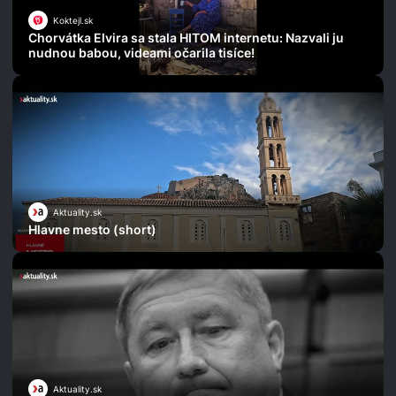
Koktejl.sk
Chorvátka Elvira sa stala HITOM internetu: Nazvali ju
nudnou babou, videami očarila tisíce!
Aktuality.sk
Hlavne mesto (short)
Aktuality.sk