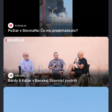
Koktejl.sk
Požiar v Slovnafte: Čo mu predchádzalo?
Aktuality.sk
Bárdy & Káčer v Banskej Štiavnici zostrih