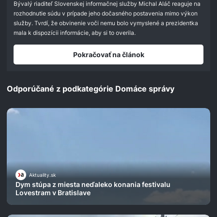
seconds
Bývalý riaditeľ Slovenskej informačnej služby Michal Aláč reaguje na
rozhodnutie súdu v prípade jeho dočasného postavenia mimo výkon
služby. Tvrdí, že obvinenie voči nemu bolo vymyslené a prezidentka
mala k dispozícii informácie, aby si to overila.
Pokračovať na článok
Odporúčané z podkategórie Domáce správy
Aktuality.sk
Dym stúpa z miesta neďaleko konania festivalu
Lovestram v Bratislave