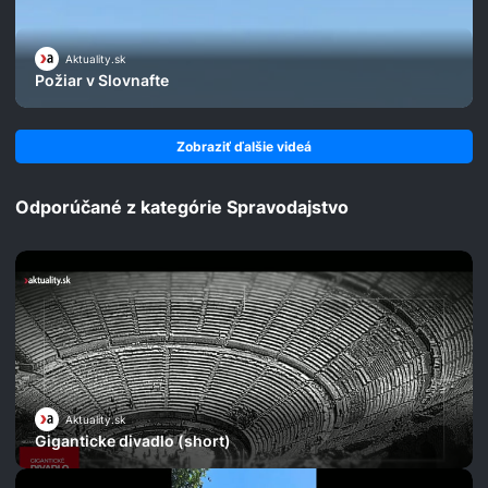
Aktuality.sk
Požiar v Slovnafte
Zobraziť ďalšie videá
Odporúčané z kategórie Spravodajstvo
Aktuality.sk
Giganticke divadlo (short)