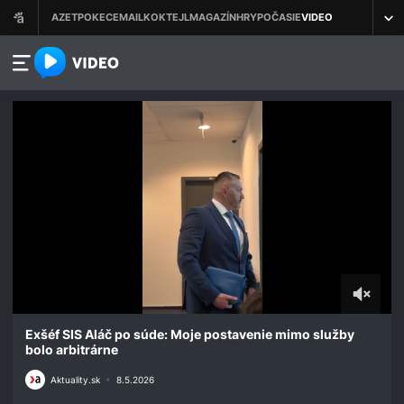
azet.video.sk
0
seconds
Exšéf SIS Aláč po súde: Moje postavenie mimo služby
of
bolo arbitrárne
2
minutes,
Aktuality.sk
•
8.5.2026
18