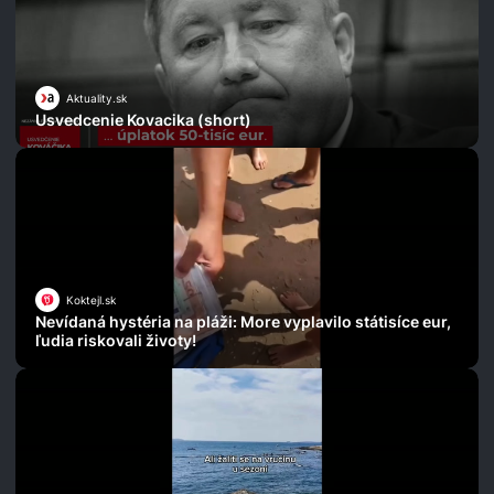
Aktuality.sk
Usvedcenie Kovacika (short)
Koktejl.sk
Nevídaná hystéria na pláži: More vyplavilo státisíce eur,
ľudia riskovali životy!