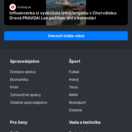
Koktejl.sk
Influencerka si vyskúšala letnú brigádu v Chorvátsku:
Drsná PRAVDA! Len počítam dni v kalendári
Zobraziť ďalšie videá
Spravodajstvo
Šport
Domáce správy
Futbal
Ekonomika
Hokej
Krimi
Tenis
Zahraničné správy
MMA
Ostatné spravodajstvo
Motošport
Ostatné
Pre ženy
Veda a technika