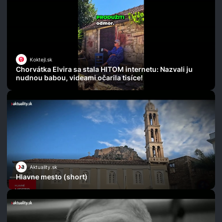
Koktejl.sk
Chorvátka Elvira sa stala HITOM internetu: Nazvali ju
nudnou babou, videami očarila tisíce!
Aktuality.sk
Hlavne mesto (short)