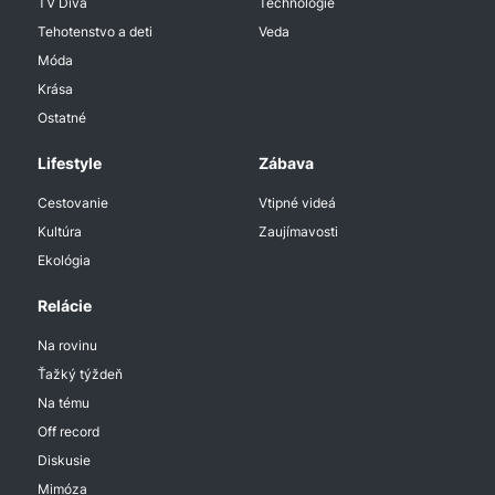
TV Diva
Technologie
Tehotenstvo a deti
Veda
Móda
Krása
Ostatné
Lifestyle
Zábava
Cestovanie
Vtipné videá
Kultúra
Zaujímavosti
Ekológia
Relácie
Na rovinu
Ťažký týždeň
Na tému
Off record
Diskusie
Mimóza