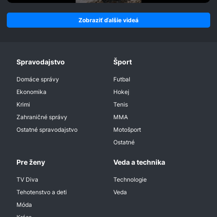
Zobraziť ďalšie videá
Spravodajstvo
Šport
Domáce správy
Futbal
Ekonomika
Hokej
Krimi
Tenis
Zahraničné správy
MMA
Ostatné spravodajstvo
Motošport
Ostatné
Pre ženy
Veda a technika
TV Diva
Technologie
Tehotenstvo a deti
Veda
Móda