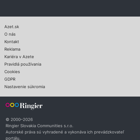
Azet.sk
O nás
Kontakt
Reklama
Kariéra v Azete
Pravidlá používania
Cookies
GDPR
Nastavenie súkromia
© 2000–2026
Ringier Slovakia Communities s.r.o.
Autorské práva sú vyhradené a vykonáva ich prevádzkovateľ
portálu.