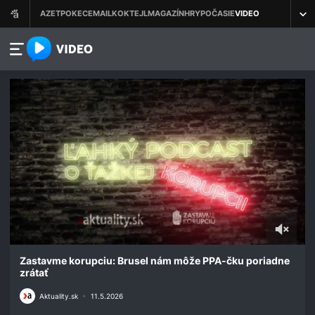
azet.video.sk
0
seconds
Zastavme korupciu: Brusel nám môže PPA-čku poriadne
of
zrátať
20
minutes,
Aktuality.sk
•
11.5.2026
40