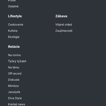
Krása
Ostatné
Lifestyle
Zábava
Cestovanie
Vtipné videá
Kultúra
Zaujímavosti
Ekológia
Relácie
Na rovinu
Ťažký týždeň
Na tému
Off record
Diskusie
Mimóza
Janolytik
Diva Style
Koktejl news