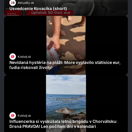
Aktuality.sk
Usvedcenie Kovacika (short)
Koktejl.sk
Nevídaná hystéria na pláži: More vyplavilo státisíce eur,
ľudia riskovali životy!
Koktejl.sk
Influencerka si vyskúšala letnú brigádu v Chorvátsku:
Drsná PRAVDA! Len počítam dni v kalendári