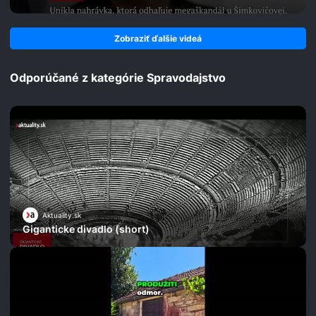
Zobraziť ďalšie videá
Odporúčané z kategórie Spravodajstvo
Aktuality.sk
Giganticke divadlo (short)