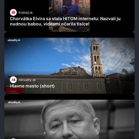
Koktejl.sk
Chorvátka Elvira sa stala HITOM internetu: Nazvali ju
nudnou babou, videami očarila tisíce!
Aktuality.sk
Hlavne mesto (short)