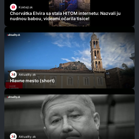
Koktejl.sk
Chorvátka Elvira sa stala HITOM internetu: Nazvali ju
nudnou babou, videami očarila tisíce!
Aktuality.sk
Hlavne mesto (short)
Aktuality.sk