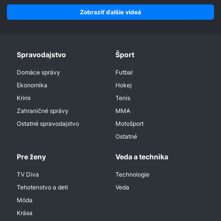
Zobraziť ďalšie videá
Spravodajstvo
Šport
Domáce správy
Futbal
Ekonomika
Hokej
Krimi
Tenis
Zahraničné správy
MMA
Ostatné spravodajstvo
Motošport
Ostatné
Pre ženy
Veda a technika
TV Diva
Technologie
Tehotenstvo a deti
Veda
Móda
Krása