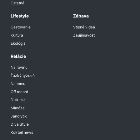
Ostatné
Lifestyle
Zábava
Cestovanie
Vtipné videá
Kultúra
Zaujímavosti
Ekológia
Relácie
Na rovinu
Ťažký týždeň
Na tému
Off record
Diskusie
Mimóza
Janolytik
Diva Style
Koktejl news