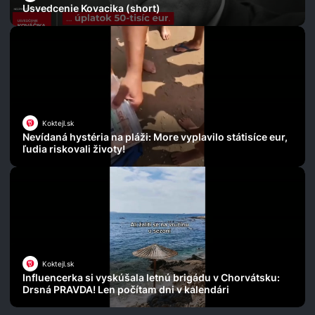
Usvedcenie Kovacika (short)
Koktejl.sk
Nevídaná hystéria na pláži: More vyplavilo státisíce eur,
ľudia riskovali životy!
Koktejl.sk
Influencerka si vyskúšala letnú brigádu v Chorvátsku:
Drsná PRAVDA! Len počítam dni v kalendári