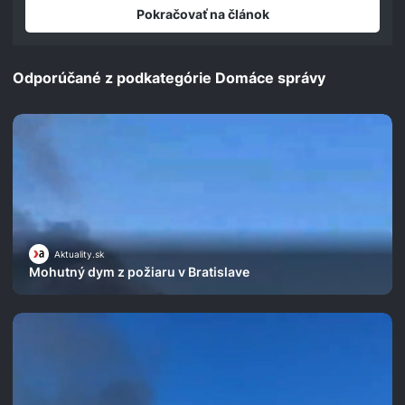
seconds
Pokračovať na článok
Odporúčané z podkategórie Domáce správy
Aktuality.sk
Mohutný dym z požiaru v Bratislave