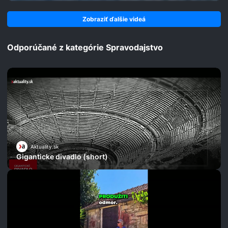
Zobraziť ďalšie videá
Odporúčané z kategórie Spravodajstvo
Aktuality.sk
Giganticke divadlo (short)