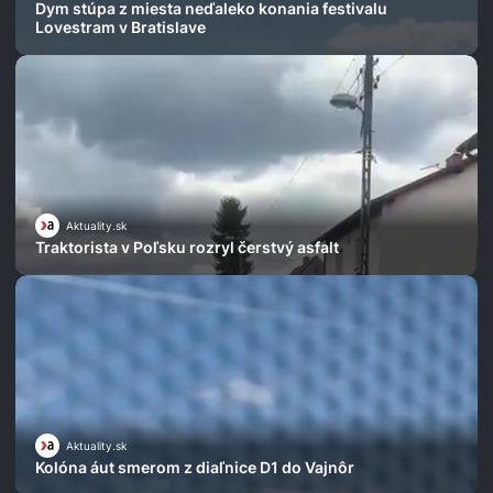
Dym stúpa z miesta neďaleko konania festivalu
Lovestram v Bratislave
Aktuality.sk
Traktorista v Poľsku rozryl čerstvý asfalt
Aktuality.sk
Kolóna áut smerom z diaľnice D1 do Vajnôr