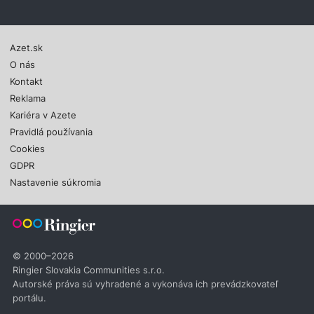
Azet.sk
O nás
Kontakt
Reklama
Kariéra v Azete
Pravidlá používania
Cookies
GDPR
Nastavenie súkromia
© 2000–2026
Ringier Slovakia Communities s.r.o.
Autorské práva sú vyhradené a vykonáva ich prevádzkovateľ
portálu.