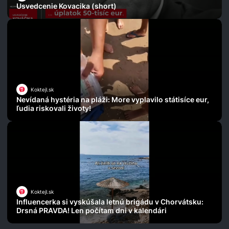
Usvedcenie Kovacika (short)
Koktejl.sk
Nevídaná hystéria na pláži: More vyplavilo státisíce eur,
ľudia riskovali životy!
Koktejl.sk
Influencerka si vyskúšala letnú brigádu v Chorvátsku:
Drsná PRAVDA! Len počítam dni v kalendári