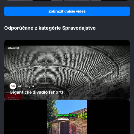
Zobraziť ďalšie videá
Odporúčané z kategórie Spravodajstvo
Aktuality.sk
Giganticke divadlo (short)