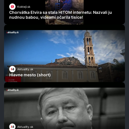
Koktejl.sk
Chorvátka Elvira sa stala HITOM internetu: Nazvali ju
nudnou babou, videami očarila tisíce!
Aktuality.sk
Hlavne mesto (short)
Aktuality.sk