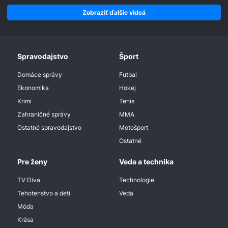
Zobraziť ďalšie videá
Spravodajstvo
Šport
Domáce správy
Futbal
Ekonomika
Hokej
Krimi
Tenis
Zahraničné správy
MMA
Ostatné spravodajstvo
Motošport
Ostatné
Pre ženy
Veda a technika
TV Diva
Technologie
Tehotenstvo a deti
Veda
Móda
Krása