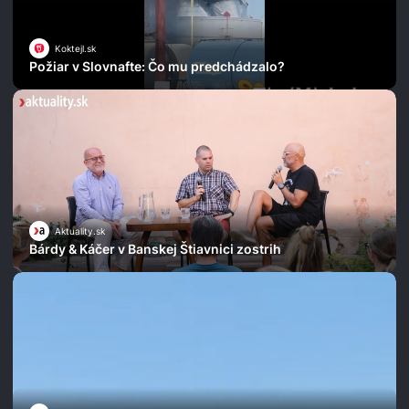
Koktejl.sk
Požiar v Slovnafte: Čo mu predchádzalo?
Aktuality.sk
Bárdy & Káčer v Banskej Štiavnici zostrih