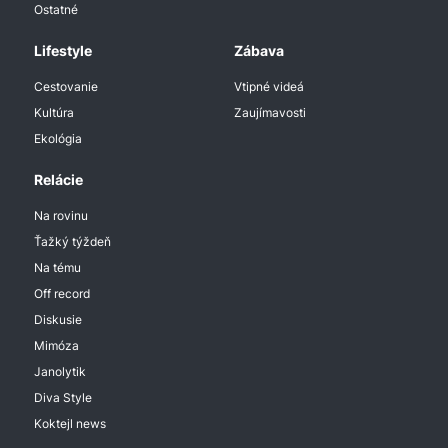
Ostatné
Lifestyle
Zábava
Cestovanie
Vtipné videá
Kultúra
Zaujímavosti
Ekológia
Relácie
Na rovinu
Ťažký týždeň
Na tému
Off record
Diskusie
Mimóza
Janolytik
Diva Style
Koktejl news