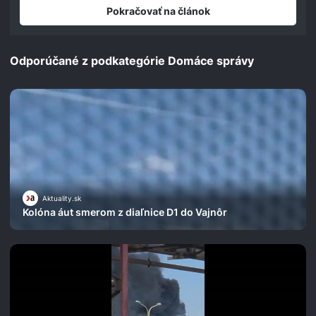
seconds
Pokračovať na článok
Odporúčané z podkategórie Domáce správy
Aktuality.sk
Kolóna áut smerom z diaľnice D1 do Vajnôr