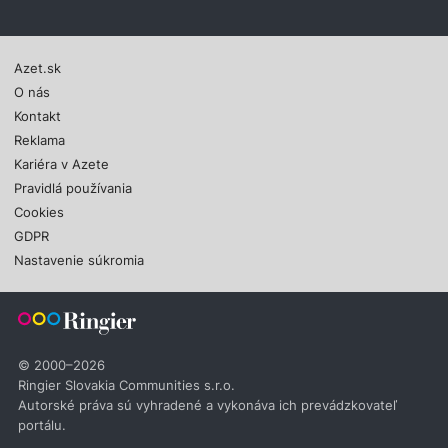
Azet.sk
O nás
Kontakt
Reklama
Kariéra v Azete
Pravidlá používania
Cookies
GDPR
Nastavenie súkromia
© 2000–2026
Ringier Slovakia Communities s.r.o.
Autorské práva sú vyhradené a vykonáva ich prevádzkovateľ
portálu.