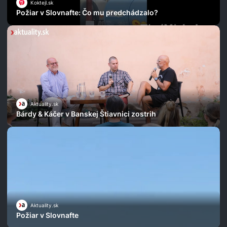
Koktejl.sk
Požiar v Slovnafte: Čo mu predchádzalo?
Aktuality.sk
Bárdy & Káčer v Banskej Štiavnici zostrih
Aktuality.sk
Požiar v Slovnafte