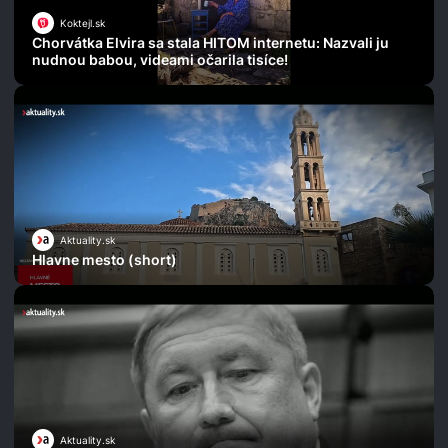
Koktejl.sk
Chorvátka Elvira sa stala HITOM internetu: Nazvali ju
nudnou babou, videami očarila tisíce!
Aktuality.sk
Hlavne mesto (short)
Aktuality.sk