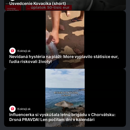
Usvedcenie Kovacika (short)
Koktejl.sk
Nevídaná hystéria na pláži: More vyplavilo státisíce eur,
ľudia riskovali životy!
Koktejl.sk
Influencerka si vyskúšala letnú brigádu v Chorvátsku:
Drsná PRAVDA! Len počítam dni v kalendári