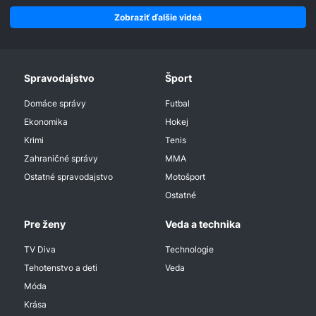
Zobraziť ďalšie videá
Spravodajstvo
Šport
Domáce správy
Futbal
Ekonomika
Hokej
Krimi
Tenis
Zahraničné správy
MMA
Ostatné spravodajstvo
Motošport
Ostatné
Pre ženy
Veda a technika
TV Diva
Technologie
Tehotenstvo a deti
Veda
Móda
Krása