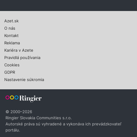
Azet.sk
O nás
Kontakt
Reklama
Kariéra v Azete
Pravidlá používania
Cookies
GDPR
Nastavenie súkromia
© 2000–2026
Ringier Slovakia Communities s.r.o.
Autorské práva sú vyhradené a vykonáva ich prevádzkovateľ
portálu.