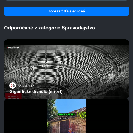
Zobraziť ďalšie videá
Odporúčané z kategórie Spravodajstvo
Aktuality.sk
Giganticke divadlo (short)