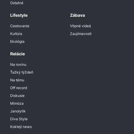
Ostatné
Lifestyle
Zábava
Cestovanie
Vtipné videá
Kultúra
Zaujímavosti
Ekológia
Relácie
Na rovinu
Ťažký týždeň
Na tému
Off record
Diskusie
Mimóza
Janolytik
Diva Style
Koktejl news