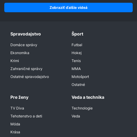
Zobraziť ďalšie videá
Spravodajstvo
Šport
Domáce správy
Futbal
Ekonomika
Hokej
Krimi
Tenis
Zahraničné správy
MMA
Ostatné spravodajstvo
Motošport
Ostatné
Pre ženy
Veda a technika
TV Diva
Technologie
Tehotenstvo a deti
Veda
Móda
Krása