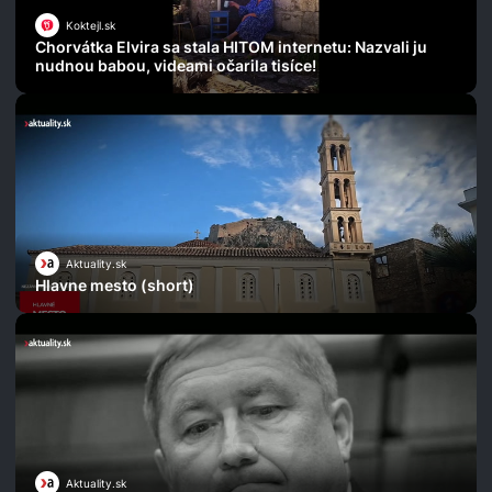
Koktejl.sk
Chorvátka Elvira sa stala HITOM internetu: Nazvali ju
nudnou babou, videami očarila tisíce!
Aktuality.sk
Hlavne mesto (short)
Aktuality.sk