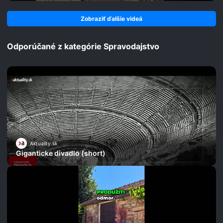
Zobraziť ďalšie videá
Odporúčané z kategórie Spravodajstvo
Aktuality.sk
Giganticke divadlo (short)