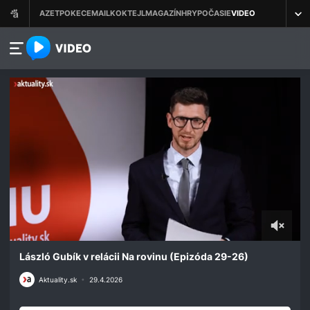
azet.video.sk
0
seconds
László Gubík v relácii Na rovinu (Epizóda 29-26)
of
37
Aktuality.sk
•
29.4.2026
minutes,
29