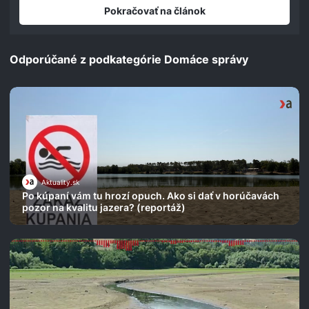
seconds
Pokračovať na článok
Odporúčané z podkategórie Domáce správy
Aktuality.sk
Po kúpaní vám tu hrozí opuch. Ako si dať v horúčavách
pozor na kvalitu jazera? (reportáž)