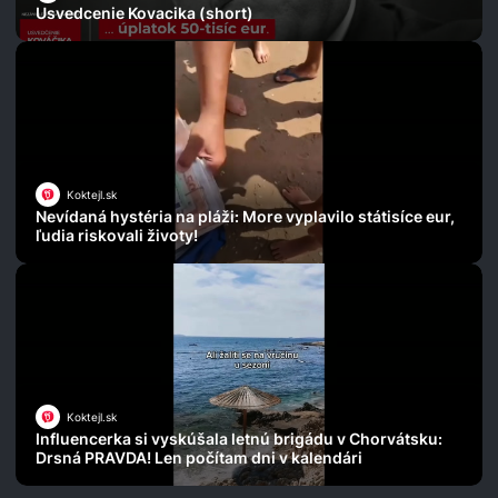
Usvedcenie Kovacika (short)
Koktejl.sk
Nevídaná hystéria na pláži: More vyplavilo státisíce eur,
ľudia riskovali životy!
Koktejl.sk
Influencerka si vyskúšala letnú brigádu v Chorvátsku:
Drsná PRAVDA! Len počítam dni v kalendári