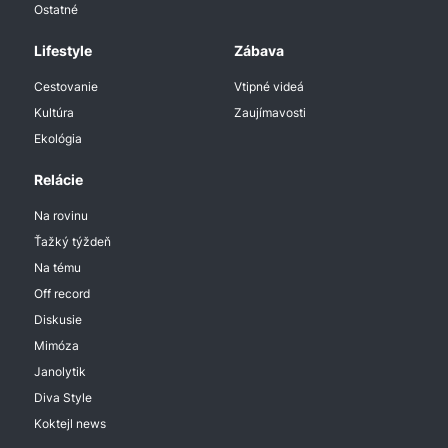
Ostatné
Lifestyle
Zábava
Cestovanie
Vtipné videá
Kultúra
Zaujímavosti
Ekológia
Relácie
Na rovinu
Ťažký týždeň
Na tému
Off record
Diskusie
Mimóza
Janolytik
Diva Style
Koktejl news