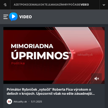
azet.video.sk
0
seconds
Primátor Rybníček „vytočil“ Roberta Fica výrokom o
of
deťoch v krojoch. Upozornil však na ešte zásadnejší
2
problém (short)
minutes,
Aktuality.sk
•
5.11.2025
28