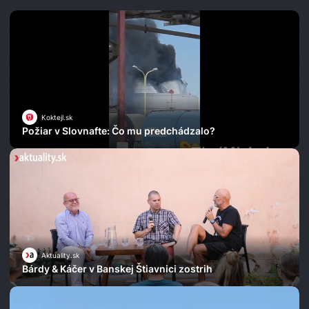
Koktejl.sk
Požiar v Slovnafte: Čo mu predchádzalo?
Aktuality.sk
Bárdy & Káčer v Banskej Štiavnici zostrih