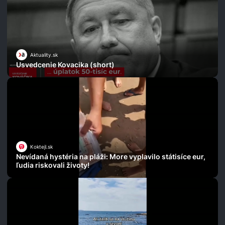
Aktuality.sk
Usvedcenie Kovacika (short)
Koktejl.sk
Nevídaná hystéria na pláži: More vyplavilo státisíce eur,
ľudia riskovali životy!