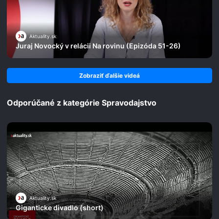
Aktuality.sk
Juraj Novocký v relácii Na rovinu (Epizóda 51-26)
Zobraziť ďalšie videá
Odporúčané z kategórie Spravodajstvo
Aktuality.sk
Giganticke divadlo (short)