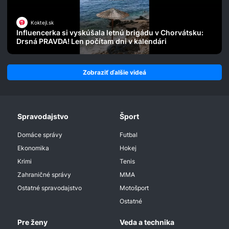
Koktejl.sk
Influencerka si vyskúšala letnú brigádu v Chorvátsku:
Drsná PRAVDA! Len počítam dni v kalendári
Zobraziť ďalšie videá
Spravodajstvo
Šport
Domáce správy
Futbal
Ekonomika
Hokej
Krimi
Tenis
Zahraničné správy
MMA
Ostatné spravodajstvo
Motošport
Ostatné
Pre ženy
Veda a technika