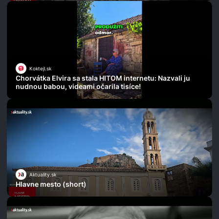
Koktejl.sk
Chorvátka Elvira sa stala HITOM internetu: Nazvali ju
nudnou babou, videami očarila tisíce!
Aktuality.sk
Hlavne mesto (short)