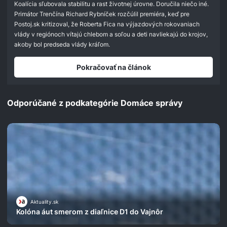
seconds
Koalícia sľubovala stabilitu a rast životnej úrovne. Doručila niečo iné.
Primátor Trenčína Richard Rybníček rozčúlil premiéra, keď pre
Postoj.sk kritizoval, že Roberta Fica na výjazdových rokovaniach
vlády v regiónoch vítajú chlebom a soľou a deti navliekajú do krojov,
akoby bol predseda vlády kráľom.
Pokračovať na článok
Odporúčané z podkategórie Domáce správy
Aktuality.sk
Kolóna áut smerom z diaľnice D1 do Vajnôr