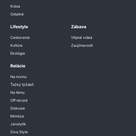
Krása
Ostatné
Lifestyle
Zábava
Cestovanie
Vtipné videá
Kultúra
Zaujímavosti
Ekológia
Relácie
Na rovinu
Ťažký týždeň
Na tému
Off record
Diskusie
Mimóza
Janolytik
Diva Style