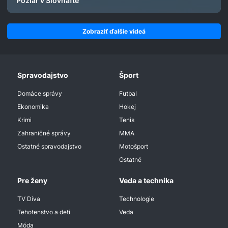
Požiar v Slovnafte
Zobraziť ďalšie videá
Spravodajstvo
Šport
Domáce správy
Futbal
Ekonomika
Hokej
Krimi
Tenis
Zahraničné správy
MMA
Ostatné spravodajstvo
Motošport
Ostatné
Pre ženy
Veda a technika
TV Diva
Technologie
Tehotenstvo a deti
Veda
Móda