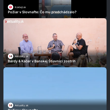
Koktejl.sk
Požiar v Slovnafte: Čo mu predchádzalo?
Aktuality.sk
Bárdy & Káčer v Banskej Štiavnici zostrih
Aktuality.sk