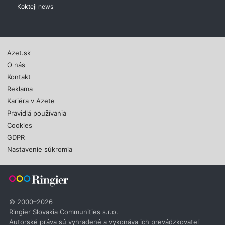
Koktejl news
Azet.sk
O nás
Kontakt
Reklama
Kariéra v Azete
Pravidlá používania
Cookies
GDPR
Nastavenie súkromia
© 2000–2026
Ringier Slovakia Communities s.r.o.
Autorské práva sú vyhradené a vykonáva ich prevádzkovateľ