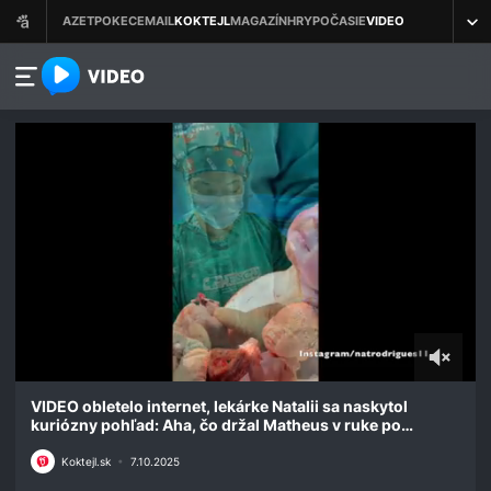
azet.video.sk
0
seconds
VIDEO obletelo internet, lekárke Natalii sa naskytol
of
kuriózny pohľad: Aha, čo držal Matheus v ruke po
11
pôrode!
seconds
Koktejl.sk
•
7.10.2025