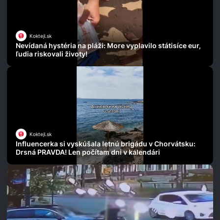
Koktejl.sk
Nevídaná hystéria na pláži: More vyplavilo státisíce eur,
ľudia riskovali životy!
Koktejl.sk
Influencerka si vyskúšala letnú brigádu v Chorvátsku:
Drsná PRAVDA! Len počítam dni v kalendári