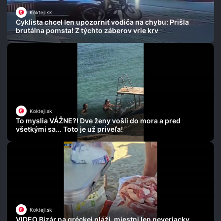
Koktejl.sk
Cyklista chcel len upozorniť vodiča na chybu: Prišla
brutálna pomsta! Z týchto záberov vrie krv
Koktejl.sk
To myslia VÁŽNE?! Dve ženy vošli do mora a pred
všetkými sa... Toto je už priveľa!
Koktejl.sk
VIDEO Bizár na gréckej pláži, miestni len neveriacky