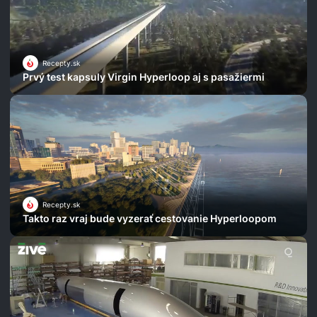
Recepty.sk
Prvý test kapsuly Virgin Hyperloop aj s pasažiermi
Recepty.sk
Takto raz vraj bude vyzerať cestovanie Hyperloopom