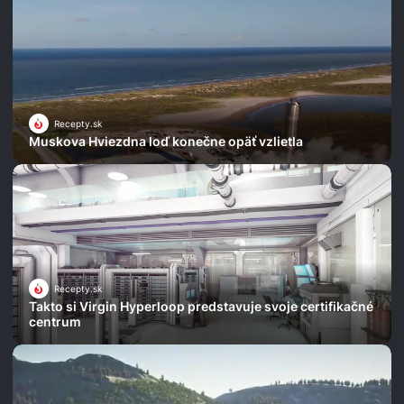
Recepty.sk
Muskova Hviezdna loď konečne opäť vzlietla
Recepty.sk
Takto si Virgin Hyperloop predstavuje svoje certifikačné
centrum