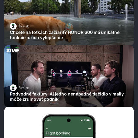
Živé.sk
Chcete na fotkách zažiariť? HONOR 600 má unikátne
funkcie na ich vylepšenie
Živé.sk
Podvodné faktúry: Aj jedno nenápadné tlačidlo v maily
môže zruinovať podnik