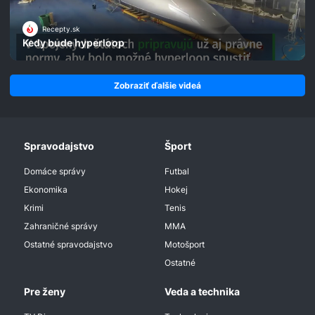
Recepty.sk
Kedy bude hyperloop
Zobraziť ďalšie videá
Spravodajstvo
Šport
Domáce správy
Futbal
Ekonomika
Hokej
Krimi
Tenis
Zahraničné správy
MMA
Ostatné spravodajstvo
Motošport
Ostatné
Pre ženy
Veda a technika