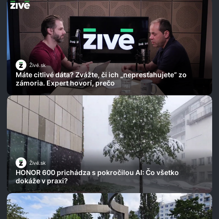
Živé.sk
Máte citlivé dáta? Zvážte, či ich „nepresťahujete” zo
zámoria. Expert hovorí, prečo
Živé.sk
HONOR 600 prichádza s pokročilou AI: Čo všetko
dokáže v praxi?