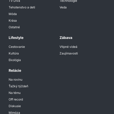
TV Diva
Technologie
Tehotenstvo a deti
Veda
Móda
Krása
Ostatné
Lifestyle
Zábava
Cestovanie
Vtipné videá
Kultúra
Zaujímavosti
Ekológia
Relácie
Na rovinu
Ťažký týždeň
Na tému
Off record
Diskusie
Mimóza