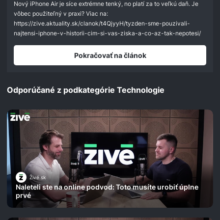
seconds
Nový iPhone Air je síce extrémne tenký, no platí za to veľkú daň. Je
vôbec použiteľný v praxi? Viac na:
https://zive.aktuality.sk/clanok/t4QjyyH/tyzden-sme-pouzivali-
najtensi-iphone-v-historii-cim-si-vas-ziska-a-co-az-tak-nepotesi/
Pokračovať na článok
Odporúčané z podkategórie Technologie
Živé.sk
Naleteli ste na online podvod: Toto musíte urobiť úplne
prvé