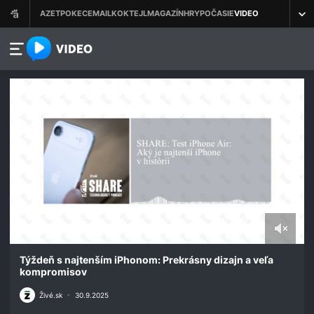
azet.video.sk
0
seconds
Týždeň s najtenším iPhonom: Prekrásny dizajn a veľa
of
kompromisov
50
minutes,
Živé.sk
•
30.9.2025
15