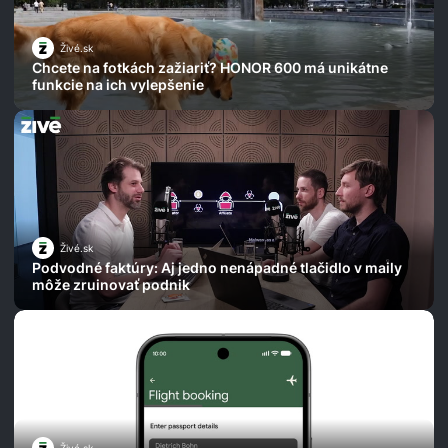
Živé.sk
Chcete na fotkách zažiariť? HONOR 600 má unikátne
funkcie na ich vylepšenie
Živé.sk
Podvodné faktúry: Aj jedno nenápadné tlačidlo v maily
môže zruinovať podnik