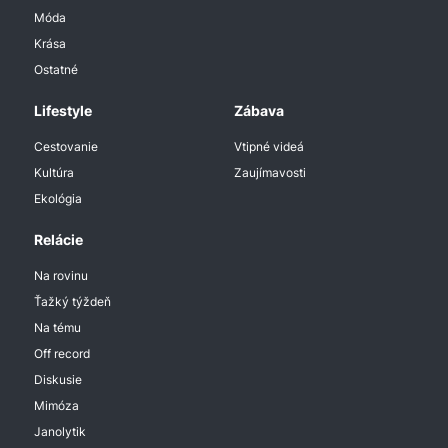
Móda
Krása
Ostatné
Lifestyle
Zábava
Cestovanie
Vtipné videá
Kultúra
Zaujímavosti
Ekológia
Relácie
Na rovinu
Ťažký týždeň
Na tému
Off record
Diskusie
Mimóza
Janolytik