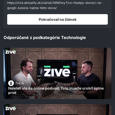
seconds
https://zive.aktuality.sk/clanok/36NDwyT/co-hladaju-slovaci-na-
googli-zarazia-najma-tieto-slova/
Pokračovať na článok
Odporúčané z podkategórie Technologie
Živé.sk
Naleteli ste na online podvod: Toto musíte urobiť úplne
prvé