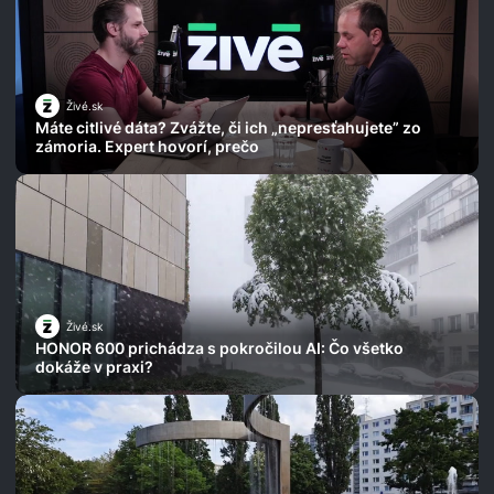
Živé.sk
Máte citlivé dáta? Zvážte, či ich „nepresťahujete” zo
zámoria. Expert hovorí, prečo
Živé.sk
HONOR 600 prichádza s pokročilou AI: Čo všetko
dokáže v praxi?