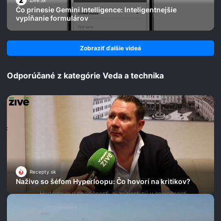
Živé.sk
Čo prinesie Gemini Intelligence: Inteligentnejšie
vypĺňanie formulárov
Zobraziť ďalšie videá
Odporúčané z kategórie Veda a technika
Recepty.sk
Naživo so šéfom Hyperloopu: Čo hovorí na kritikov?