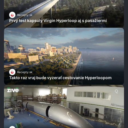
Recepty.sk
Prvý test kapsuly Virgin Hyperloop aj s pasažiermi
Recepty.sk
Takto raz vraj bude vyzerať cestovanie Hyperloopom