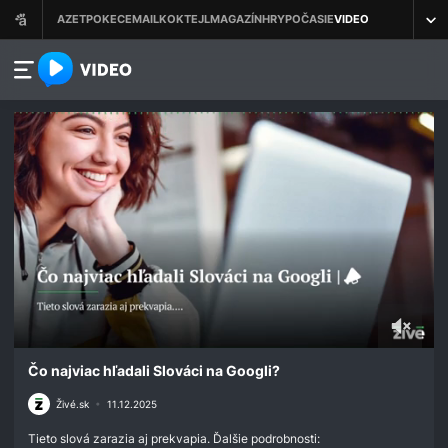
azet.video.sk
0
seconds
Čo najviac hľadali Slováci na Googli?
of
2
Živé.sk
•
11.12.2025
minutes,
8
Tieto slová zarazia aj prekvapia. Ďalšie podrobnosti: