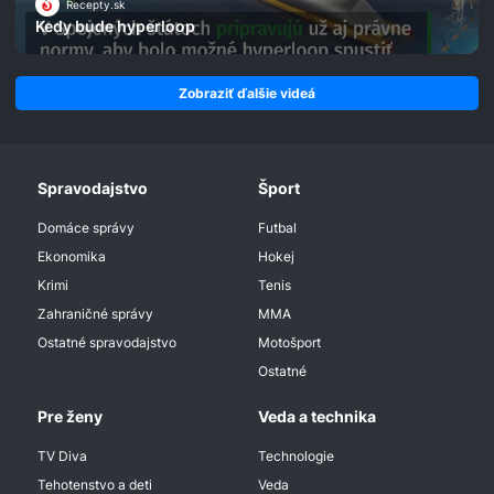
Recepty.sk
Kedy bude hyperloop
Zobraziť ďalšie videá
Spravodajstvo
Šport
Domáce správy
Futbal
Ekonomika
Hokej
Krimi
Tenis
Zahraničné správy
MMA
Ostatné spravodajstvo
Motošport
Ostatné
Pre ženy
Veda a technika
TV Diva
Technologie
Tehotenstvo a deti
Veda