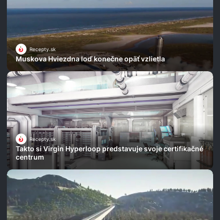
Recepty.sk
Muskova Hviezdna loď konečne opäť vzlietla
Recepty.sk
Takto si Virgin Hyperloop predstavuje svoje certifikačné
centrum