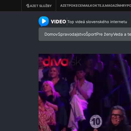
azet.video.sk
Top videá slovenského internetu
Domov
Spravodajstvo
Šport
Pre ženy
Veda a t