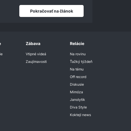
Pokračovať na článok
e
Zábava
Relácie
ie
Vtipné videá
Na rovinu
Zaujímavosti
Ťažký týždeň
Na tému
Off record
Diskusie
Mimóza
Janolytik
Diva Style
Koktejl news