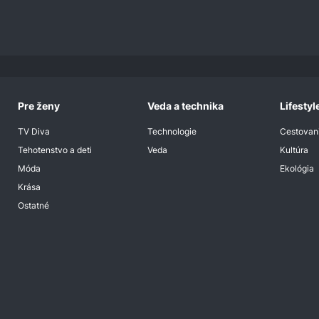
Pre ženy
Veda a technika
Lifestyl
TV Diva
Technologie
Cestovan
Tehotenstvo a deti
Veda
Kultúra
Móda
Ekológia
Krása
Ostatné