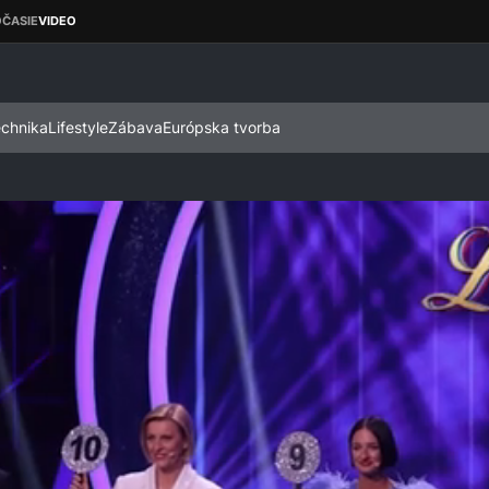
echnika
Lifestyle
Zábava
Európska tvorba