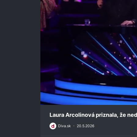
0
seconds
Laura Arcolinová priznala, že ne
of
2
Diva.sk
•
20.5.2026
minutes,
32
seconds
Volume