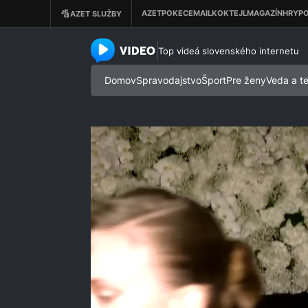
azet.video.sk
Top videá slovenského internetu
Domov
Spravodajstvo
Šport
Pre ženy
Veda a t