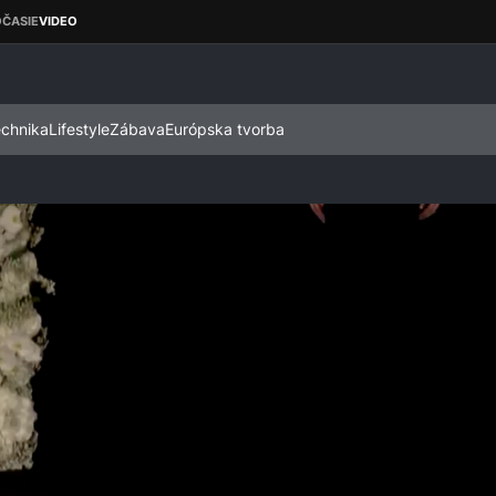
echnika
Lifestyle
Zábava
Európska tvorba