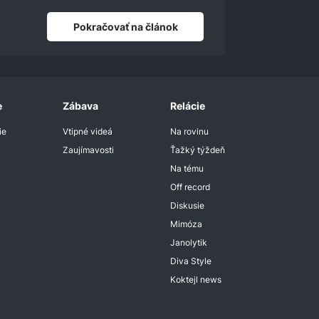
Pokračovať na článok
e
Zábava
Relácie
ie
Vtipné videá
Na rovinu
Zaujímavosti
Ťažký týždeň
Na tému
Off record
Diskusie
Mimóza
Janolytik
Diva Style
Koktejl news