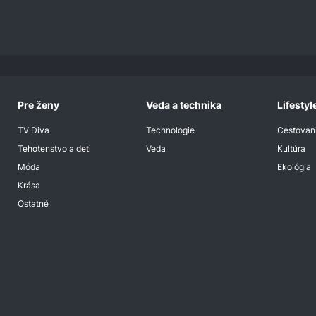
Pre ženy
Veda a technika
Lifestyl
TV Diva
Technologie
Cestovan
Tehotenstvo a deti
Veda
Kultúra
Móda
Ekológia
Krása
Ostatné