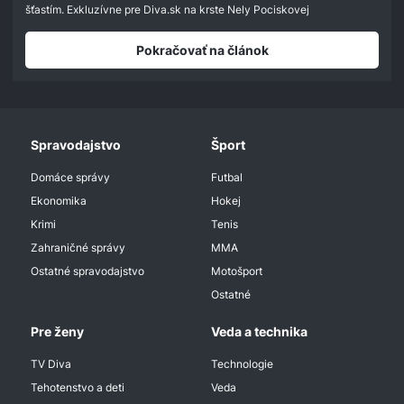
seconds
šťastím. Exkluzívne pre Diva.sk na krste Nely Pociskovej
Pokračovať na článok
Spravodajstvo
Šport
Domáce správy
Futbal
Ekonomika
Hokej
Krimi
Tenis
Zahraničné správy
MMA
Ostatné spravodajstvo
Motošport
Ostatné
Pre ženy
Veda a technika
TV Diva
Technologie
Tehotenstvo a deti
Veda