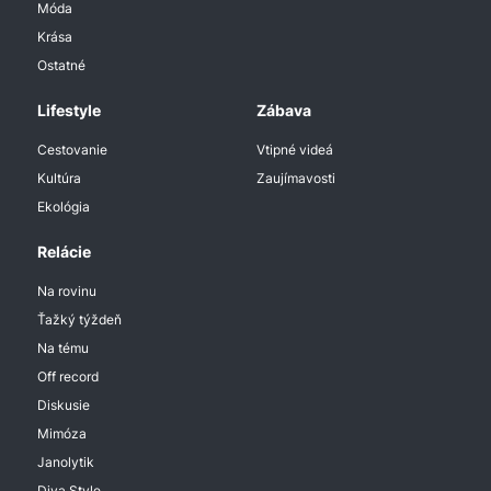
Móda
Krása
Ostatné
Lifestyle
Zábava
Cestovanie
Vtipné videá
Kultúra
Zaujímavosti
Ekológia
Relácie
Na rovinu
Ťažký týždeň
Na tému
Off record
Diskusie
Mimóza
Janolytik
Diva Style