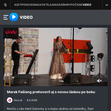
azet.video.sk
0
seconds
Marek Fašiang prehovoril aj s novou láskou po boku
of
2
Diva.sk
•
8.6.2026
minutes,
20
Renča u nás mení žiarovky a s mojou dcérou sú kamošky, žiari