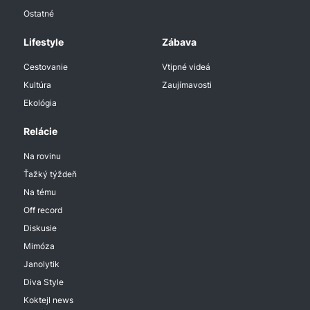
Ostatné
Lifestyle
Zábava
Cestovanie
Vtipné videá
Kultúra
Zaujímavosti
Ekológia
Relácie
Na rovinu
Ťažký týždeň
Na tému
Off record
Diskusie
Mimóza
Janolytik
Diva Style
Koktejl news