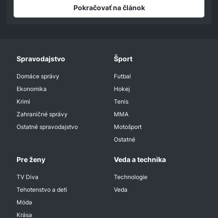
seconds
Pokračovať na článok
Spravodajstvo
Šport
Domáce správy
Futbal
Ekonomika
Hokej
Krimi
Tenis
Zahraničné správy
MMA
Ostatné spravodajstvo
Motošport
Ostatné
Pre ženy
Veda a technika
TV Diva
Technologie
Tehotenstvo a deti
Veda
Móda
Krása