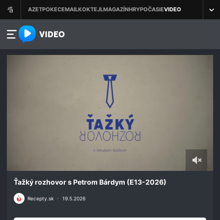
azet.video.sk
0
seconds
Ťažký rozhovor s Petrom Bárdym (E13-2026)
of
27
Recepty.sk
•
19.5.2026
minutes,
13