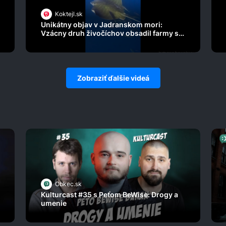
Koktejl.sk
Unikátny objav v Jadranskom mori:
Vzácny druh živočíchov obsadil farmy s
mušľami!
Zobraziť ďalšie videá
Obkec.sk
Kulturcast #35 s Peťom BeWise: Drogy a
umenie