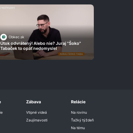
Obkec.sk
Útok odvrátený! Alebo nie? Juraj "Šoko"
Tabaček to opäť nedomyslel
e
Zábava
Relácie
ie
Vtipné videá
Na rovinu
Zaujímavosti
Ťažký týždeň
Na tému