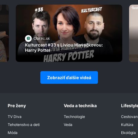
Obkec.sk
Kulturcast #33 s Líviou Hlavačkovou:
Harry Potter
Zobraziť ďalšie videá
Pre ženy
Veda a technika
Lifestyl
TV Diva
Technologie
Cestovan
Tehotenstvo a deti
Veda
Kultúra
Móda
Ekológia