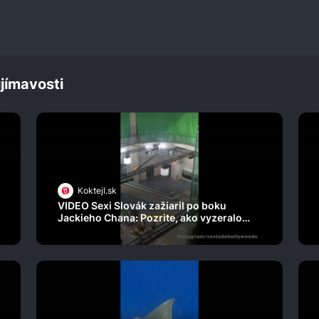
jímavosti
Koktejl.sk
VIDEO Sexi Slovák zažiaril po boku
Jackieho Chana: Pozrite, ako vyzeralo
natáčanie s legendou! Budete zízať