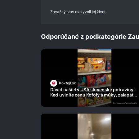
Závažný stav ovplyvnil jej život.
Odporúčané z podkategórie Zau
Koktejl.sk
Dávid našiel v USA slovenské potraviny:
Keď uvidíte cenu Kofoly a múky, zalapáte
po dychu!