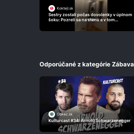
Koktejl.sk
Sestry zostali počas dovolenky v úplnom
šoku: Pozreli sa na stenu a v tom
momente im stuhla krv v žilách!
Odporúčané z kategórie Zábava
Obkec.sk
Kulturcast #34: Arnold Schwarzenegger