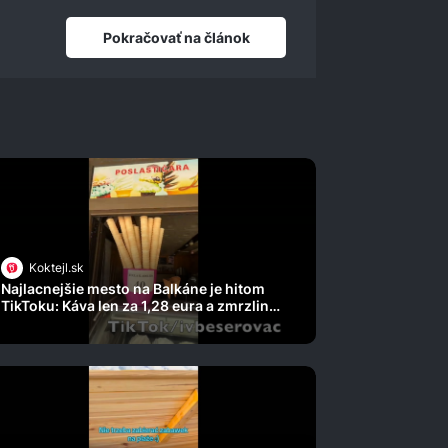
Pokračovať na článok
Koktejl.sk
Najlacnejšie mesto na Balkáne je hitom
TikToku: Káva len za 1,28 eura a zmrzlina
za pár centov!