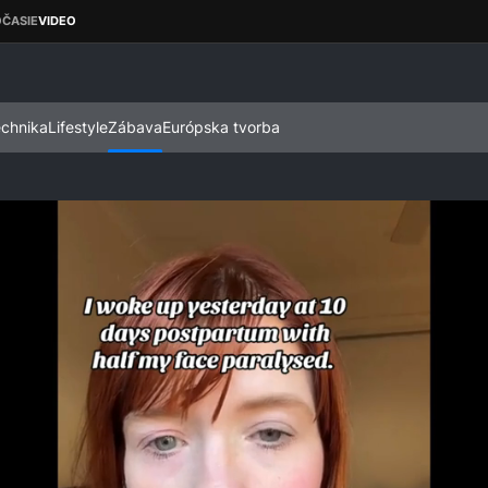
echnika
Lifestyle
Zábava
Európska tvorba