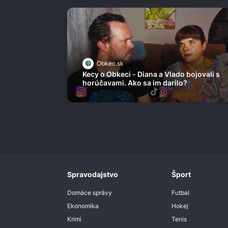
Obkec.sk
Kecy o Obkeci - Diana a Vlado bojovali s
horúčavami. Ako sa im darilo?
Spravodajstvo
Šport
Domáce správy
Futbal
Ekonomika
Hokej
Krimi
Tenis