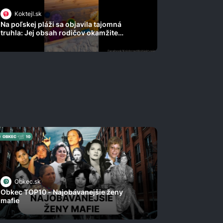
Koktejl.sk
Na poľskej pláži sa objavila tajomná
truhla: Jej obsah rodičov okamžite
ohromil!
Obkec.sk
Obkec TOP10 - Najobávanejšie ženy
mafie