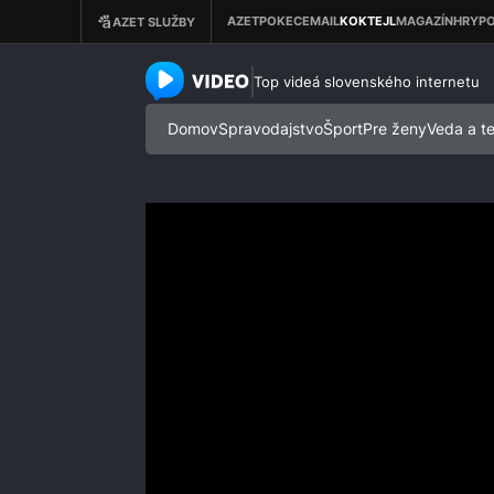
azet.video.sk
Top videá slovenského internetu
Domov
Spravodajstvo
Šport
Pre ženy
Veda a t