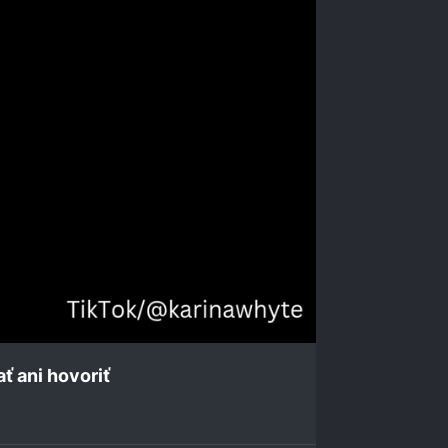
ť ani hovoriť