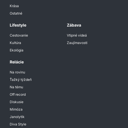
Krása
Ostatné
Lifestyle
Zábava
Cestovanie
Vtipné videá
Kultúra
Zaujímavosti
Ekológia
Relácie
Na rovinu
Ťažký týždeň
Na tému
Off record
Diskusie
Mimóza
Janolytik
Diva Style