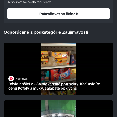
seconds
Jeho smrť šokovala fanúšikov.
Pokračovať na článok
Odporúčané z podkategórie Zaujímavosti
Koktejl.sk
Dávid našiel v USA slovenské potraviny: Keď uvidíte
cenu Kofoly a múky, zalapáte po dychu!