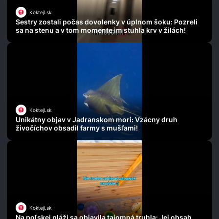
Koktejl.sk
Sestry zostali počas dovolenky v úplnom šoku: Pozreli
sa na stenu a v tom momente im stuhla krv v žilách!
Koktejl.sk
Unikátny objav v Jadranskom mori: Vzácny druh
živočíchov obsadil farmy s mušľami!
Koktejl.sk
Na poľskej pláži sa objavila tajomná truhla: Jej obsah