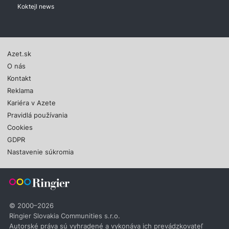
Koktejl news
Azet.sk
O nás
Kontakt
Reklama
Kariéra v Azete
Pravidlá používania
Cookies
GDPR
Nastavenie súkromia
© 2000–2026
Ringier Slovakia Communities s.r.o.
Autorské práva sú vyhradené a vykonáva ich prevádzkovateľ