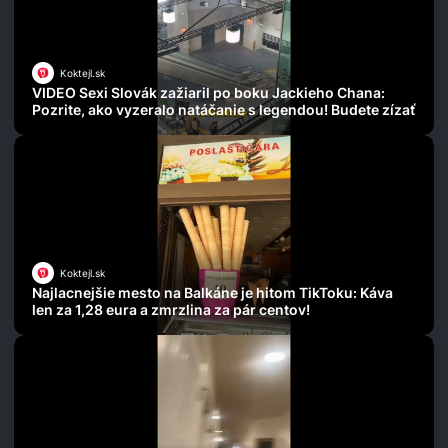
Koktejl.sk
VIDEO Sexi Slovák zažiaril po boku Jackieho Chana:
Pozrite, ako vyzeralo natáčanie s legendou! Budete zízať
Koktejl.sk
Najlacnejšie mesto na Balkáne je hitom TikToku: Káva
len za 1,28 eura a zmrzlina za pár centov!