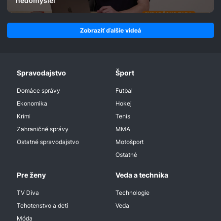
nedomyslel
Zobraziť ďalšie videá
Spravodajstvo
Šport
Domáce správy
Futbal
Ekonomika
Hokej
Krimi
Tenis
Zahraničné správy
MMA
Ostatné spravodajstvo
Motošport
Ostatné
Pre ženy
Veda a technika
TV Diva
Technologie
Tehotenstvo a deti
Veda
Móda