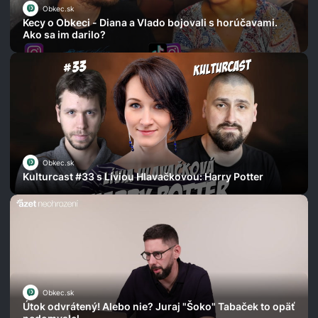
Obkec.sk
Kecy o Obkeci - Diana a Vlado bojovali s horúčavami.
Ako sa im darilo?
Obkec.sk
Kulturcast #33 s Líviou Hlavačkovou: Harry Potter
Obkec.sk
Útok odvrátený! Alebo nie? Juraj "Šoko" Tabaček to opäť