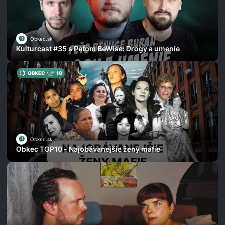
Obkec.sk
Kulturcast #35 s Peťom BeWise: Drogy a umenie
Obkec.sk
Obkec TOP10 - Najobávanejšie ženy mafie