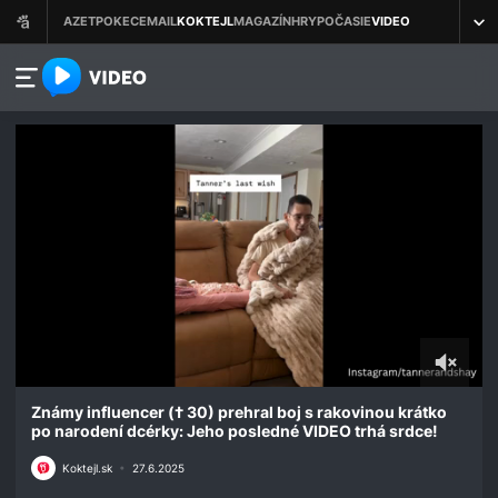
azet.video.sk
0
seconds
Známy influencer († 30) prehral boj s rakovinou krátko
of
po narodení dcérky: Jeho posledné VIDEO trhá srdce!
1
minute,
Koktejl.sk
•
27.6.2025
39