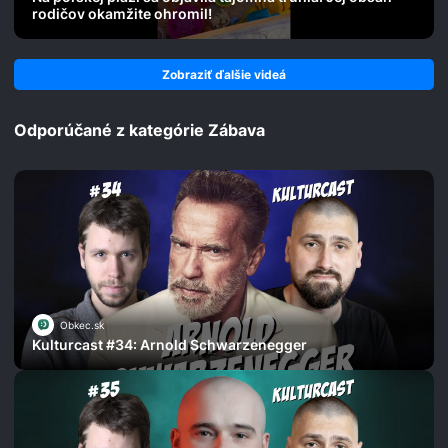
rodičov okamžite ohromil!
Zobraziť ďalšie videá
Odporúčané z kategórie Zábava
Obkec.sk
Kulturcast #34: Arnold Schwarzenegger