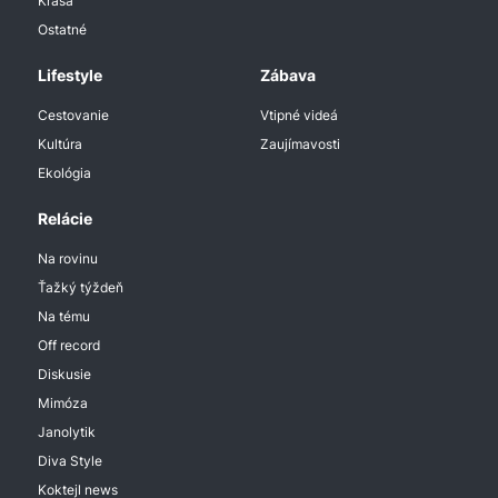
Krása
Ostatné
Lifestyle
Zábava
Cestovanie
Vtipné videá
Kultúra
Zaujímavosti
Ekológia
Relácie
Na rovinu
Ťažký týždeň
Na tému
Off record
Diskusie
Mimóza
Janolytik
Diva Style
Koktejl news