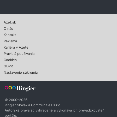
Azet.sk
O nás
Kontakt
Reklama
Kariéra v Azete
Pravidlá používania
Cookies
GDPR
Nastavenie súkromia
© 2000–2026
Ringier Slovakia Communities s.r.o.
Autorské práva sú vyhradené a vykonáva ich prevádzkovateľ
portálu.