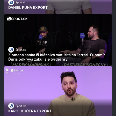
Šport.sk
DANIEL PUHA EXPORT
Šport.sk
Zlomená sánka či bláznivá maturita na Ferrari. Ľubomír
Ďuriš odkrýva zákulisie tvrdej hry
Šport.sk
KAROL KUČERA EXPORT