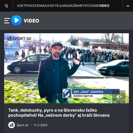
azet.video.sk
0
seconds
Tank, delobuchy, pyro a na Slovensku ťažko
of
pochopiteľné! Na „večnom derby“ aj hráči Slovana
2
minutes,
Šport.sk
•
11.3.2024
2