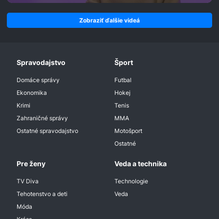
Zobraziť ďalšie videá
Spravodajstvo
Šport
Domáce správy
Futbal
Ekonomika
Hokej
Krimi
Tenis
Zahraničné správy
MMA
Ostatné spravodajstvo
Motošport
Ostatné
Pre ženy
Veda a technika
TV Diva
Technologie
Tehotenstvo a deti
Veda
Móda