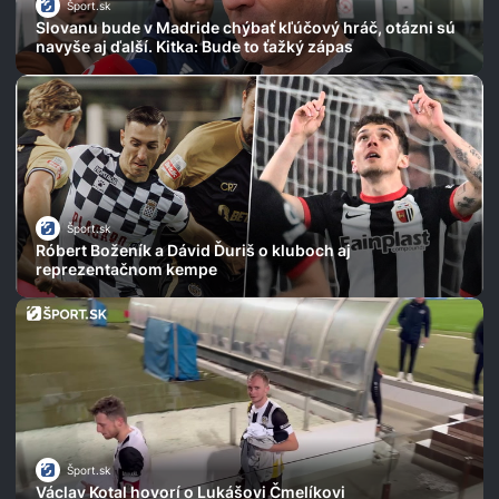
Šport.sk
Slovanu bude v Madride chýbať kľúčový hráč, otázni sú
navyše aj ďalší. Kitka: Bude to ťažký zápas
Šport.sk
Róbert Boženík a Dávid Ďuriš o kluboch aj
reprezentačnom kempe
Šport.sk
Václav Kotal hovorí o Lukášovi Čmelíkovi