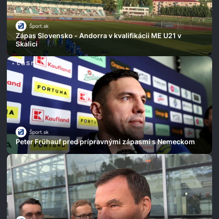
Šport.sk
Zápas Slovensko - Andorra v kvalifikácii ME U21 v
Skalici
Šport.sk
Peter Frühauf pred prípravnými zápasmi s Nemeckom