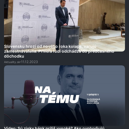
Slovensku hrozí od nového roka kolaps, varujú
zamestnávatelia. Priveľa ľudí odchádza do predčasného
dôchodku
11.12.2023
Aktuality.sk
Video: Sú zisky bánk príliš vysoké? Ako ovplyvňujú