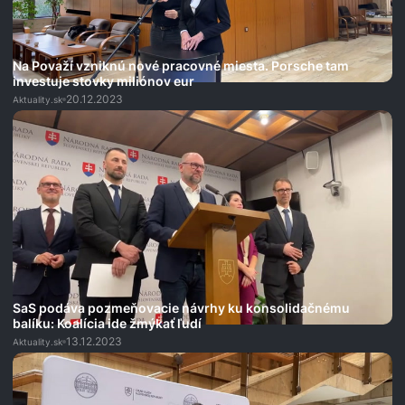
Na Považí vzniknú nové pracovné miesta. Porsche tam
investuje stovky miliónov eur
20.12.2023
Aktuality.sk
SaS podáva pozmeňovacie návrhy ku konsolidačnému
balíku: Koalícia ide žmýkať ľudí
13.12.2023
Aktuality.sk