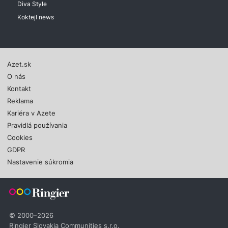
Diva Style
Koktejl news
Azet.sk
O nás
Kontakt
Reklama
Kariéra v Azete
Pravidlá používania
Cookies
GDPR
Nastavenie súkromia
© 2000–2026
Ringier Slovakia Communities s.r.o.