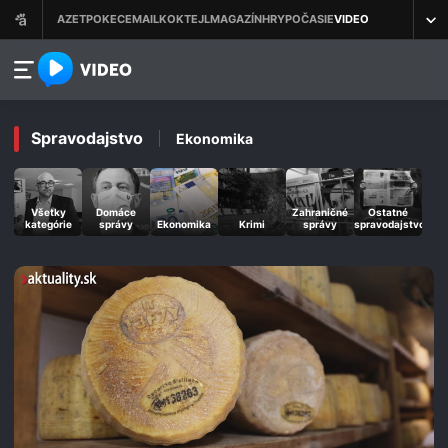
azet.video.sk
Spravodajstvo
Ekonomika
Všetky
Domáce
Zahraničné
Ostatné
kategórie
správy
Ekonomika
Krimi
správy
spravodajstvo