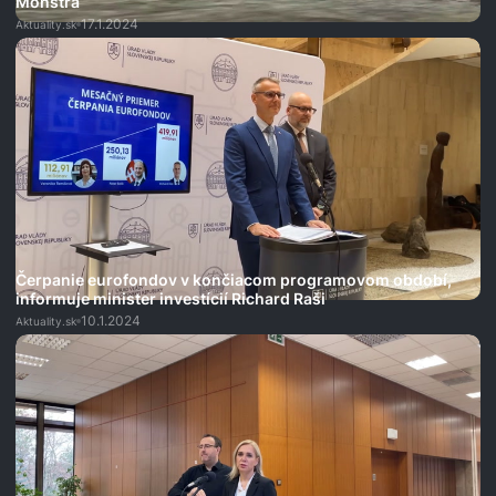
Monštrá
17.1.2024
Aktuality.sk
Čerpanie eurofondov v končiacom programovom období,
informuje minister investícií Richard Raši
10.1.2024
Aktuality.sk