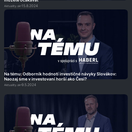
15.8.2024
Aktuality.sk
Na tému: Odborník hodnotí investičné návyky Slovákov:
Naozaj sme v investovaní horší ako Česi?
9.5.2024
Aktuality.sk