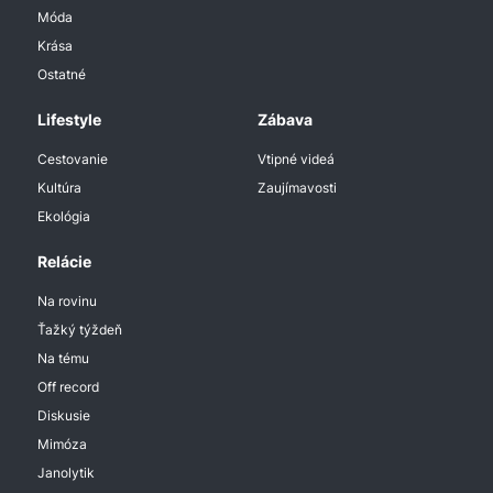
Móda
Krása
Ostatné
Lifestyle
Zábava
Cestovanie
Vtipné videá
Kultúra
Zaujímavosti
Ekológia
Relácie
Na rovinu
Ťažký týždeň
Na tému
Off record
Diskusie
Mimóza
Janolytik