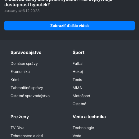
dostupnosť hypoték?
6.12.2023
Aktuality.sk
Zobraziť ďalšie videá
Spravodajstvo
Šport
Domáce správy
Futbal
Ekonomika
Hokej
Krimi
Tenis
Zahraničné správy
MMA
Ostatné spravodajstvo
Motošport
Ostatné
Pre ženy
Veda a technika
TV Diva
Technologie
Tehotenstvo a deti
Veda