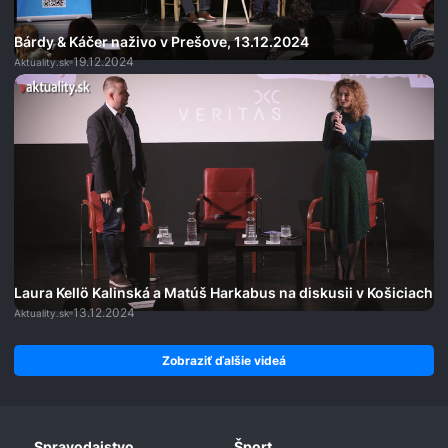
Bárdy & Káčer naživo v Prešove, 13.12.2024
19.12.2024
Aktuality.sk
Laura Kellö Kalinská a Matúš Harkabus na diskusii v Košiciach
13.12.2024
Aktuality.sk
Zobraziť ďalšie videá
Spravodajstvo
Šport