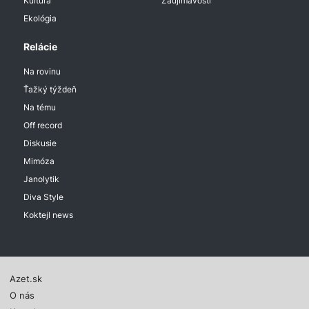
Kultúra
Zaujímavosti
Ekológia
Relácie
Na rovinu
Ťažký týždeň
Na tému
Off record
Diskusie
Mimóza
Janolytik
Diva Style
Koktejl news
Azet.sk
O nás