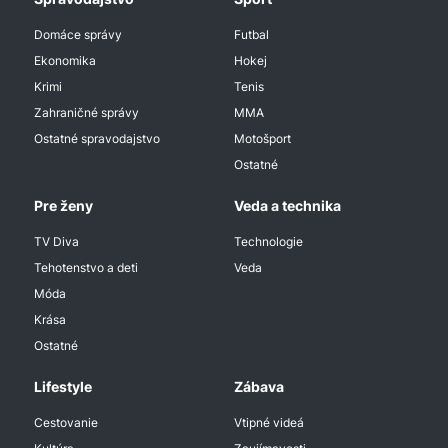
Domáce správy
Futbal
Ekonomika
Hokej
Krimi
Tenis
Zahraničné správy
MMA
Ostatné spravodajstvo
Motošport
Ostatné
Pre ženy
Veda a technika
TV Diva
Technologie
Tehotenstvo a deti
Veda
Móda
Krása
Ostatné
Lifestyle
Zábava
Cestovanie
Vtipné videá