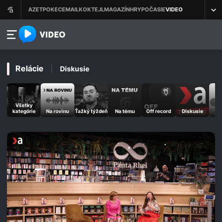
azet.video.sk
Relácie
Diskusie
Všetky
kategórie
Na rovinu
Ťažký týždeň
Na tému
Off record
Diskusie
M