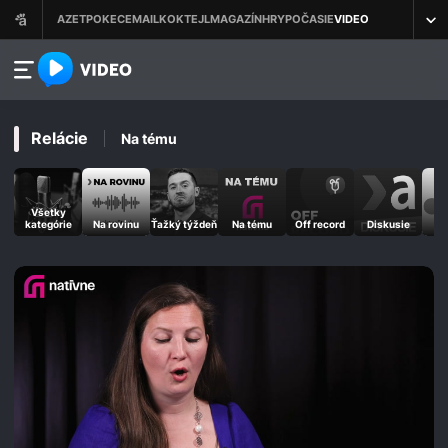
azet.video.sk
Relácie
Na tému
Všetky
kategórie
Na rovinu
Ťažký týždeň
Na tému
Off record
Diskusie
M