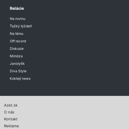
Relácie
Na rovinu
Ťažký týždeň
Na tému
Off record
Diskusie
Mimóza
Janolytik
Diva Style
Koktejl news
Azet.sk
O nás
Kontakt
Reklama