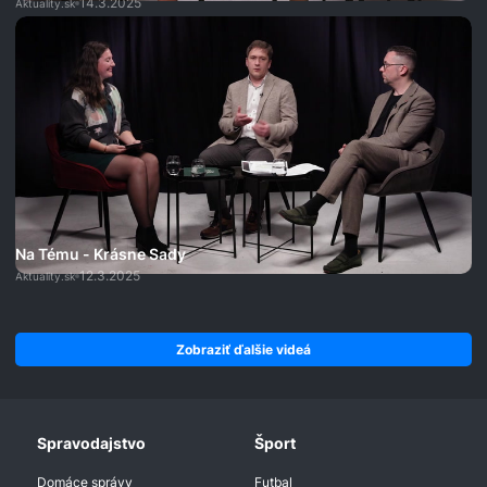
14.3.2025
Aktuality.sk
Na Tému - Krásne Sady
12.3.2025
Aktuality.sk
Zobraziť ďalšie videá
Spravodajstvo
Šport
Domáce správy
Futbal