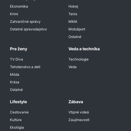
Ekonomika
Hokej
Krimi
Tenis
Zahraničné správy
MMA
Ostatné spravodajstvo
Motošport
Ostatné
Pre ženy
Veda a technika
TV Diva
Technologie
Tehotenstvo a deti
Veda
Móda
Krása
Ostatné
Lifestyle
Zábava
Cestovanie
Vtipné videá
Kultúra
Zaujímavosti
Ekológia