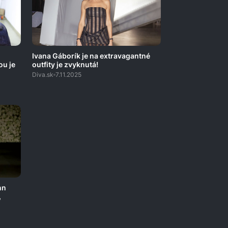
Ivana Gáborík je na extravagantné
ou je
outfity je zvyknutá!
Diva.sk
7.11.2025
nn
,