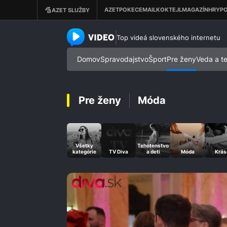
azet.video.sk
Top videá slovenského internetu
Domov
Spravodajstvo
Šport
Pre ženy
Veda a t
Pre ženy
Móda
Všetky
Tehotenstvo
kategórie
TV Diva
a deti
Móda
Krás