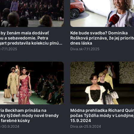
by ženám mala dodávať
Kde bude svadba? Dominika
u a sebavedomie. Petra
Rošková priznáva, že jej priorit
art predstavila kolekciu plnú
dnes láska
ílu a dravosti
k
7.11.2025
Diva.sk
7.11.2025
ria Beckham prináša na
Módna prehliadka Richard Qui
sky týždeň módy nové trendy
počas Týždňa módy v Londýne
 farebné kúsky​
15.9.2024
k
30.9.2024
Diva.sk
25.9.2024