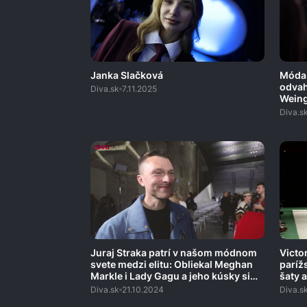
Janka Slačková
Móda 
odvah
Diva.sk
7.11.2025
Weing
sexep
Diva.s
Juraj Straka patrí v našom módnom
Victo
svete medzi elitu: Obliekal Meghan
paríž
Markle i Lady Gagu a jeho kúsky si
šaty a
obľúbila aj nekompromisná Anna
Diva.sk
21.10.2024
Diva.s
Wintour