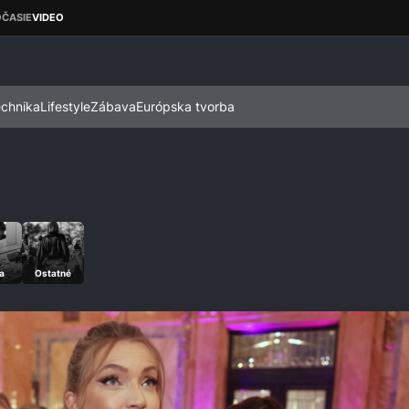
echnika
Lifestyle
Zábava
Európska tvorba
a
Ostatné