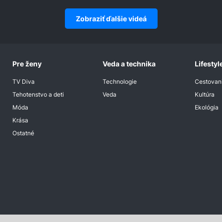
Zobraziť ďalšie videá
Pre ženy
Veda a technika
Lifestyl
TV Diva
Technologie
Cestovan
Tehotenstvo a deti
Veda
Kultúra
Móda
Ekológia
Krása
Ostatné