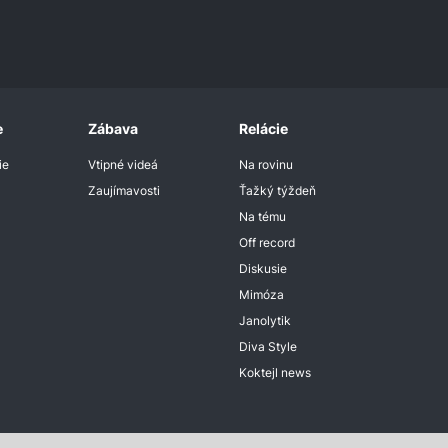
e
Zábava
Relácie
ie
Vtipné videá
Na rovinu
Zaujímavosti
Ťažký týždeň
Na tému
Off record
Diskusie
Mimóza
Janolytik
Diva Style
Koktejl news