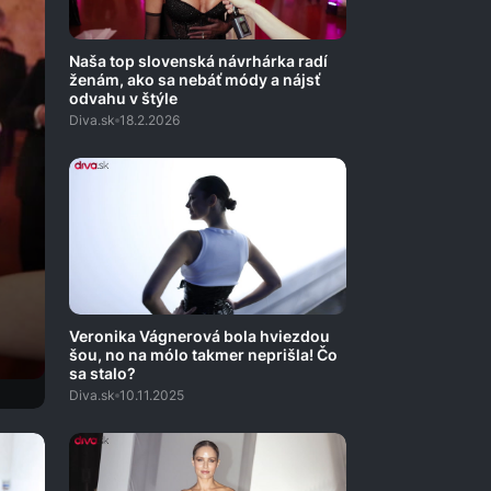
Naša top slovenská návrhárka radí
ženám, ako sa nebáť módy a nájsť
odvahu v štýle
Diva.sk
18.2.2026
Veronika Vágnerová bola hviezdou
šou, no na mólo takmer neprišla! Čo
sa stalo?
Diva.sk
10.11.2025