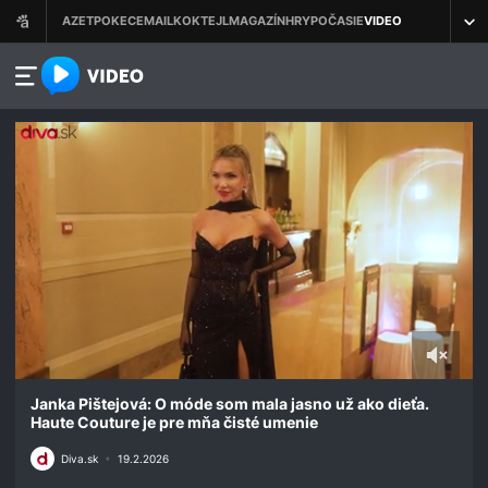
azet.video.sk
0
seconds
Janka Pištejová: O móde som mala jasno už ako dieťa.
of
Haute Couture je pre mňa čisté umenie
2
minutes,
Diva.sk
•
19.2.2026
21