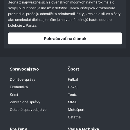
seconds
Jedna z najvýraznejších slovenských módnych návrhárok mala o
svojej budúcnosti jasno už v detstve. Janka Pištejová v rozhovore
prezradila, prečo ju odmalička priťahovali látky, kreslenie siluet a šaty
ako umelecké diela, aj to, čím ju najviac fascinujú haute couture
kolekcie z Paríža.
Pokračovať na článok
Spravodajstvo
Šport
Domáce správy
Futbal
Ekonomika
Hokej
Krimi
Tenis
Zahraničné správy
MMA
Ostatné spravodajstvo
Motošport
Ostatné
Pre ženy
Veda a technika