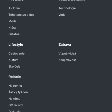
TV Diva
Technologie
Tehotenstvo a deti
Veda
Móda
Krása
Ostatné
Lifestyle
Zábava
Cestovanie
Vtipné videá
Kultúra
Zaujímavosti
Ekológia
Relácie
Na rovinu
Ťažký týždeň
Na tému
Off record
Diskusie