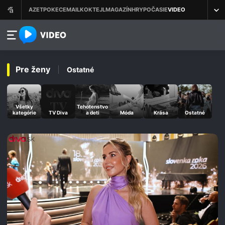
azet.video.sk
Pre ženy
Ostatné
Všetky
Tehotenstvo
kategórie
TV Diva
a deti
Móda
Krása
Ostatné