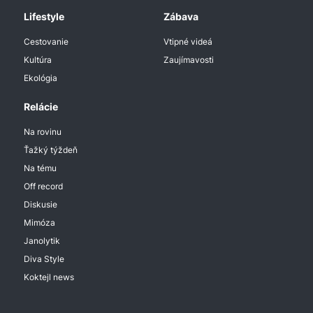
Lifestyle
Zábava
Cestovanie
Vtipné videá
Kultúra
Zaujímavosti
Ekológia
Relácie
Na rovinu
Ťažký týždeň
Na tému
Off record
Diskusie
Mimóza
Janolytik
Diva Style
Koktejl news