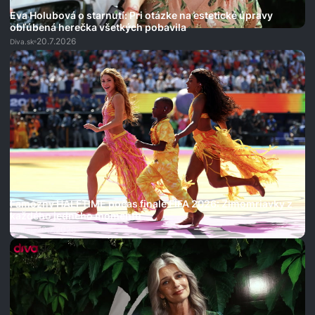
Eva Holubová o starnutí: Pri otázke na estetické úpravy
obľúbená herečka všetkých pobavila
20.7.2026
Diva.sk
Famózny HALFTIME počas finale FIFA 2026: Zimomriavky z
každého jedného momentu
20.7.2026
Diva.sk