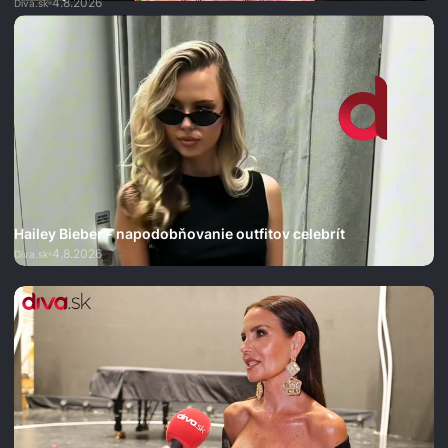
4.8.2026
Diva.sk
Hailey Bieber - napodobňovanie outfitov celebrít
4.8.2026
Diva.sk