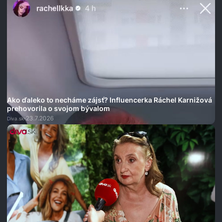
Ako ďaleko to necháme zájsť? Influencerka Ráchel Karnižová
prehovorila o svojom bývalom
23.7.2026
Diva.sk