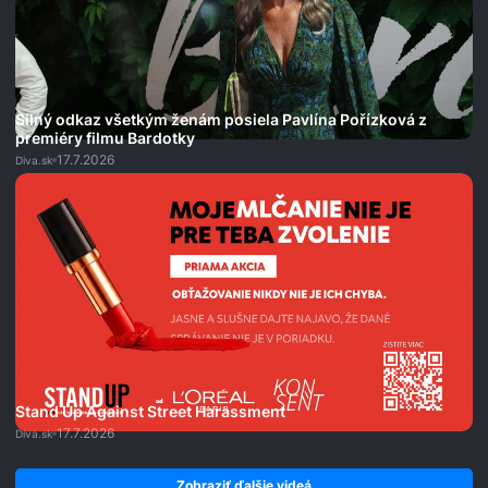
Silný odkaz všetkým ženám posiela Pavlína Pořízková z
premiéry filmu Bardotky
17.7.2026
Diva.sk
Stand Up Against Street Harassment
17.7.2026
Diva.sk
Zobraziť ďalšie videá