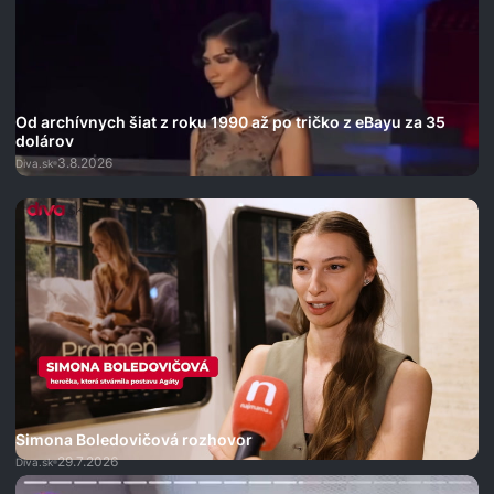
Od archívnych šiat z roku 1990 až po tričko z eBayu za 35
dolárov
3.8.2026
Diva.sk
Simona Boledovičová rozhovor
29.7.2026
Diva.sk