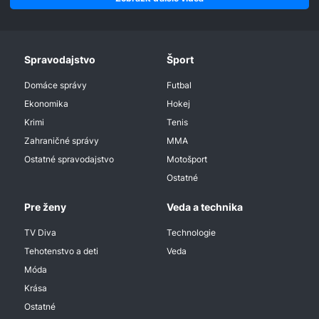
Spravodajstvo
Šport
Domáce správy
Futbal
Ekonomika
Hokej
Krimi
Tenis
Zahraničné správy
MMA
Ostatné spravodajstvo
Motošport
Ostatné
Pre ženy
Veda a technika
TV Diva
Technologie
Tehotenstvo a deti
Veda
Móda
Krása
Ostatné